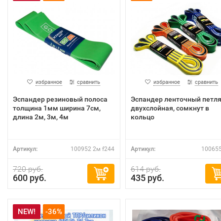
избранное
сравнить
избранное
сравнить
Эспандер резиновый полоса
Эспандер ленточный петл
толщина 1мм ширина 7см,
двухслойная, сомкнут в
длина 2м, 3м, 4м
кольцо
Артикул:
100952 2м f244
Артикул:
100655
720 руб.
614 руб.
600 руб.
435 руб.
NEW!
-36%