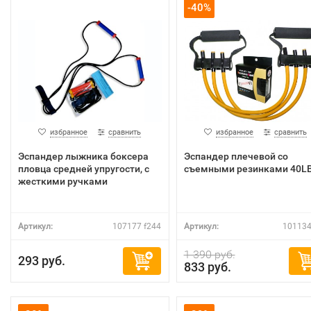
-40%
избранное
сравнить
избранное
сравнить
Эспандер лыжника боксера
Эспандер плечевой со
пловца средней упругости, с
съемными резинками 40L
жесткими ручками
Артикул:
107177 f244
Артикул:
101134
1 390 руб.
293 руб.
833 руб.