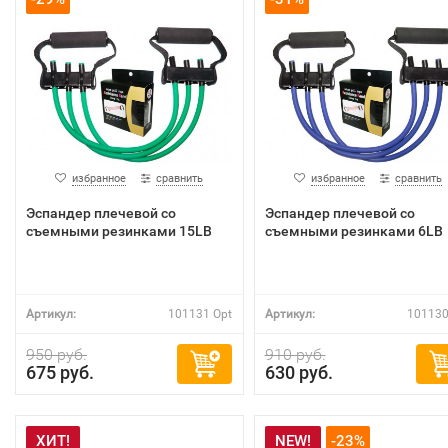
избранное
сравнить
избранное
сравнить
Эспандер плечевой со
Эспандер плечевой со
съемными резинками 15LB
съемными резинками 6LB
Артикул:
101131 Opt
Артикул:
101130
950 руб.
910 руб.
675 руб.
630 руб.
ХИТ!
NEW!
-23%