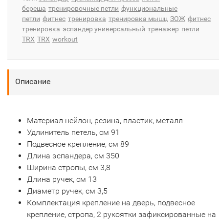
береша
тренировочные петли
функциональные
петли
фитнес
тренировка
тренировка мышц
ЗОЖ
фитнес
тренировка
эспандер универсальный
тренажер
петли
TRX
TRX
workout
Описание
Материал нейлон, резина, пластик, металл
Удлинитель петель, см 91
Подвесное крепление, см 89
Длина эспандера, см 350
Ширина стропы, см 3,8
Длина ручек, см 13
Диаметр ручек, см 3,5
Комплектация крепление на дверь, подвесное
крепление, стропа, 2 рукоятки зафиксированные на