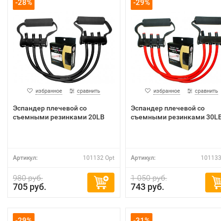
-28%
-29%
избранное
сравнить
избранное
сравнить
Эспандер плечевой со
Эспандер плечевой со
съемными резинками 20LB
съемными резинками 30L
Артикул:
101132 Opt
Артикул:
101133
980 руб.
1 050 руб.
705 руб.
743 руб.
-29%
-31%