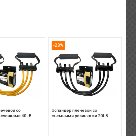
-28%
лечевой со
Эспандер плечевой со
езинками 40LB
съемными резинками 20LB