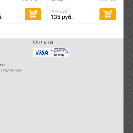
224 руб.
б.
135 руб.
Оплата
 вы
й
и
политикой