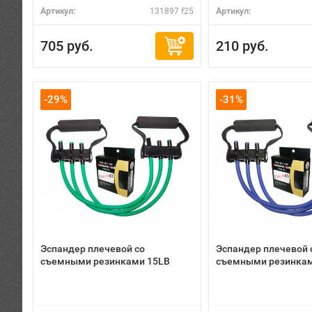
Артикул:
131897 f25
Артикул:
705 руб.
210 руб.
-29%
-31%
Эспандер плечевой со
Эспандер плечевой 
съемными резинками 15LB
съемными резинкам