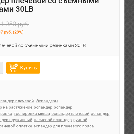
ер плечевой со съемными
ами 30LB
1 050 руб.
7 руб.
(
29%
)
лечевой со съемными резинками 30LB
Купить
спандер плечевой
Эспандеры
р на растяжение
эспандер
эспандер
ировка
тренировка мышц
эспандер плечевой
эспандер
ндер пружинный
плечевой эспандер
ручной
каневой оплетке
эспандер для плечевого пояса