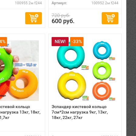
100955 2м f244
Артикул:
100952 2м f244
720 руб.
600 руб.
34%
NEW!
-33%
истевой кольцо
Эспандер кистевой кольцо
нагрузка 13кг, 18кг,
7см*2см нагрузка 9кг, 13кг,
1,7кг
18кг, 22кг, 27кг