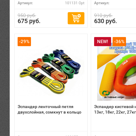
Артикул:
101131 Opt
Артикул:
950 руб.
910 руб.
675 руб.
630 руб.
-29%
NEW!
-36%
Эспандер ленточный петля
Эспандер кистевой 
двухслойная, сомкнут в кольцо
13кг, 18кг, 22кг, 27кг