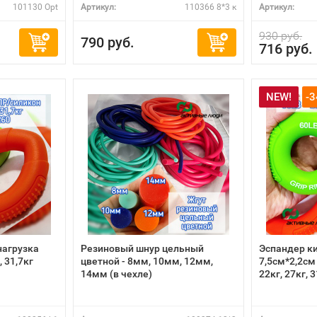
101130 Opt
Артикул:
110366 8*3 к
Артикул:
930 руб.
790 руб.
716 руб.
NEW!
-
нагрузка
Резиновый шнур цельный
Эспандер к
, 31,7кг
цветной - 8мм, 10мм, 12мм,
7,5см*2,2см 
14мм (в чехле)
22кг, 27кг, 3