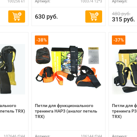
100256 k1
Артикул:
100374 12*3
Артикул:
480 руб.
630 руб.
315 руб.
-38%
-37%
ального
Петли для функционального
Петли для 
 петель TRX)
тренинга HAP3 (аналог петель
тренинга P3
TRX)
TRX)
107646 f244
Артикул:
106144 f244
Артикул: