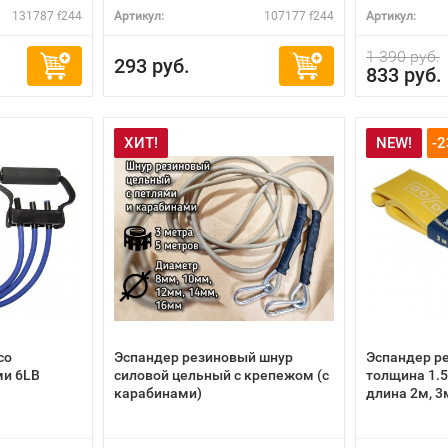
131787 f244
Артикул:
107177 f244
Артикул:
1 390 руб.
293 руб.
833 руб.
ХИТ!
NEW!
-
со
Эспандер резиновый шнур
Эспандер р
и 6LB
силовой цельный с крепежом (с
толщина 1.
карабинами)
длина 2м, 3