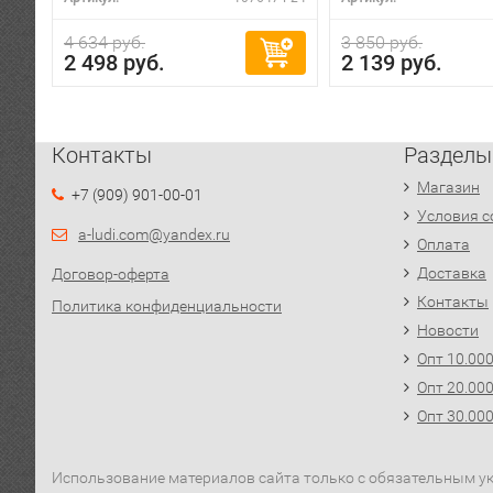
4 634 руб.
3 850 руб.
2 498 руб.
2 139 руб.
Контакты
Разделы
Магазин
+7 (909) 901-00-01
Условия с
a-ludi.com@yandex.ru
Оплата
Доставка
Договор-оферта
Контакты
Политика конфиденциальности
Новости
Опт 10.00
Опт 20.00
Опт 30.00
Использование материалов сайта только с обязательным ука