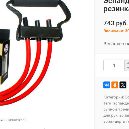
Эспанд
резинк
743 руб.
Экономия:
30
Эспандер п
Категории:
Э
Теги:
эспанде
ручной
трен
для рук
эспа
 для увеличения
эспандер
в т