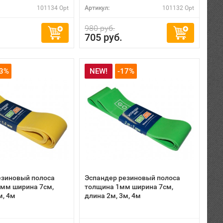
101134 Opt
Артикул:
101132 Opt
980 руб.
705 руб.
23%
NEW!
-17%
езиновый полоса
Эспандер резиновый полоса
5мм ширина 7см,
толщина 1мм ширина 7см,
м, 4м
длина 2м, 3м, 4м