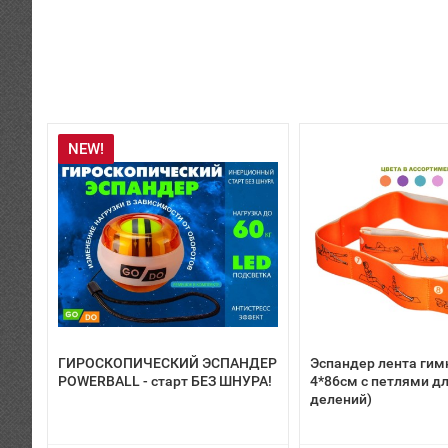
NEW!
ГИРОСКОПИЧЕСКИЙ ЭСПАНДЕР
Эспандер лента гим
POWERBALL - старт БЕЗ ШНУРА!
4*86см с петлями дл
делений)