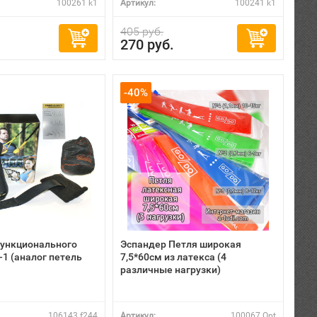
100261 k1
Артикул:
100241 k1
405 руб.
270 руб.
-40%
функционального
Эспандер Петля широкая
-1 (аналог петель
7,5*60см из латекса (4
различные нагрузки)
106143 f244
Артикул:
100067 Opt