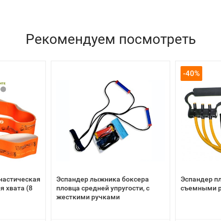
Рекомендуем посмотреть
-40%
настическая
Эспандер лыжника боксера
Эспандер п
я хвата (8
пловца средней упругости, с
съемными р
жесткими ручками