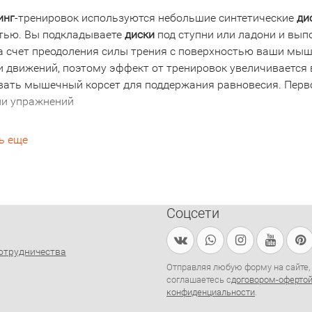
инг
-тренировок используются небольшие синтетические
ди
тью. Вы подкладываете
диски
под ступни или ладони и вып
За счет преодоления силы трения с поверхностью ваши мы
 движений, поэтому эффект от тренировок увеличивается в
вать мышечный корсет для поддержания равновесия. Перв
и упражнений
представляет собой две пластины с эргономичным протек
ь еще
а них руки или ноги, Вы совершаете
скользящие
движения п
ях. ...
о скреплять между собой, что разнообразит
глайдинг
.
Соцсети
ка сделает Вашу тренировку еще более эффективной и увл
отрудничества
Отправляя любую форму на сайте,
соглашаетесь с
договором-оферто
конфиденциальности
.