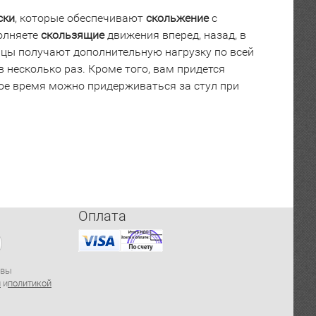
ски
, которые обеспечивают
скольжение
с
олняете
скользящие
движения вперед, назад, в
шцы получают дополнительную нагрузку по всей
 несколько раз. Кроме того, вам придется
ое время можно придерживаться за стул при
тором.
о поверхности стены или пола в разнообразных
Оплата
екательной!
 вы
й
и
политикой