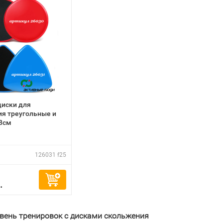
диски для
я треугольные и
8см
126031 f25
.
вень тренировок с
дисками
скольжения