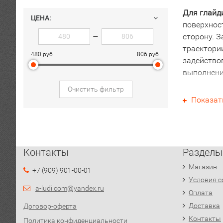
Для
глайд
ЦЕНА:
поверхнос
сторону. 
—
траектории
480 руб.
806 руб.
задейство
выполнени
Очистить фильтр
Тренажер 
Показат
Положив н
направлени
Диски
можн
Контакты
Разделы
Слайд дос
Магазин
+7 (909) 901-00-01
Условия с
a-ludi.com@yandex.ru
Оплата
Доставка
Договор-оферта
Контакты
Политика конфиденциальности