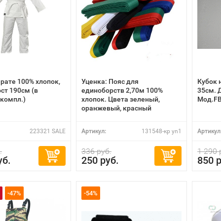
рате 100% хлопок,
Уценка: Пояс для
Кубок 
ст 190см (в
единоборств 2,70м 100%
35см. 
 компл.)
хлопок. Цвета зеленый,
Мод.FB
оранжевый, красный
223321 SALE
Артикул:
131548-кр yn1
Артикул
.
336 руб.
1 290 
уб.
250 руб.
850 р
-47%
-54%