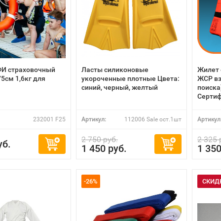
ФИ страховочный
Ласты силиконовые
Жилет 
5см 1,6кг для
укороченные плотные Цвета:
ЖСР вз
синий, черный, желтый
поиска
Сертиф
232001 F25
Артикул:
112006 Sale ост.1шт
Артикул
2 750 руб.
2 325 
уб.
1 450 руб.
1 350
-26%
СКИД