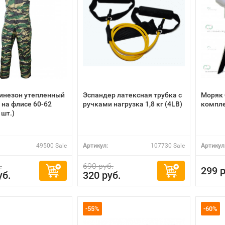
инезон утепленный
Эспандер латексная трубка с
Моряк 
на флисе 60-62
ручками нагрузка 1,8 кг (4LB)
компл
1шт.)
49500 Sale
Артикул:
107730 Sale
Артикул
.
690 руб.
299 р
уб.
320 руб.
-55%
-60%