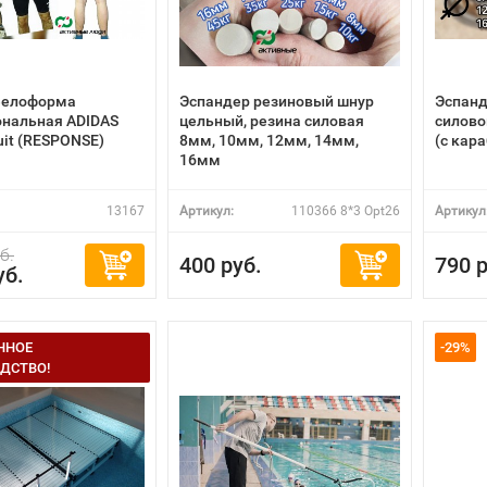
Велоформа
Эспандер резиновый шнур
Эспанд
ональная ADIDAS
цельный, резина силовая
силово
uit (RESPONSE)
8мм, 10мм, 12мм, 14мм,
(с кар
16мм
13167
Артикул:
110366 8*3 Opt26
Артикул
б.
400 руб.
790 р
уб.
ННОЕ
-29%
ДСТВО!