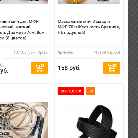
ный мяч для МФР.
Массажный мяч 8 см для
новый, мягкий,
МФР 70г (Жесткость Средняя,
ой. Диаметр 7см, 8см,
НЕ надувной)
см (8 цветов)
:
107108 (7см) Opt26
Артикул:
140159 Сер Opt
б.
158 руб.
уб.
ВЫГОДНО!
-8%