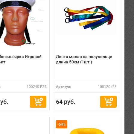
бескозырка Игровой
Лента малая на полукольце
ект
длина 50см (1шт.)
:
100240 F25
Артикул:
100120 f23
уб.
64 руб.
-54%