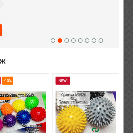
аж
-13%
NEW!