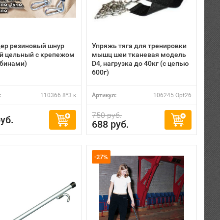
ер резиновый шнур
Упряжь тяга для тренировки
й цельный с крепежом
мышц шеи тканевая модель
абинами)
D4, нагрузка до 40кг (с цепью
600г)
:
110366 8*3 к
Артикул:
106245 Opt26
750 руб.
уб.
688 руб.
-27%