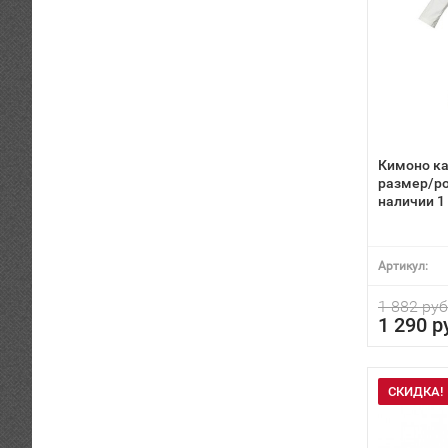
Кимоно ка
размер/ро
наличии 1
Артикул:
1 882 руб
1 290 р
СКИДКА!