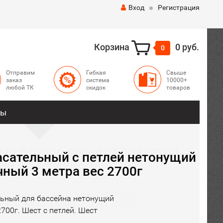
Вход
Регистрация
Корзина
0 руб.
0
Отправим
Гибкая
Свыше
заказ
система
10000+
любой ТК
скидок
товаров
ты
а Второе дно, для поднятия
на в бассейне
рое дно, для безопасного поднятия
бассейне Платформа предназначена