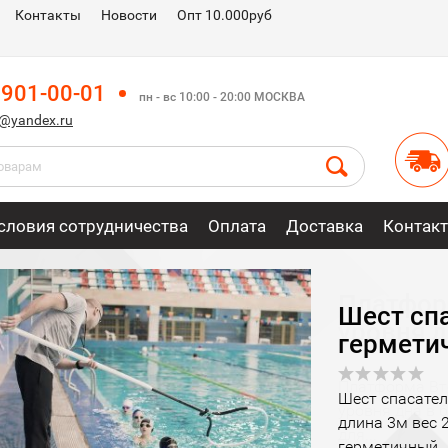
Контакты
Новости
Опт 10.000руб
 901-00-01
пн - вс 10:00 - 20:00 МОСКВА
m@yandex.ru
словия сотрудничества
Оплата
Доставка
Контак
ВЕННОЕ ПРОИЗВОДСТВО!
Платформ
уровня д
Платформа Вто
уровня дна в 
для...