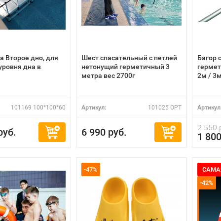
 Второе дно, для
Шест спасательный с петлей
Багор 
уровня дна в
нетонущий герметичный 3
гермет
метра вес 2700г
2м / 3м
101169 100*100*60
Артикул:
101025 OPT
Артикул
2 550 
руб.
6 990 руб.
1 800
-47%
САМА
-42%