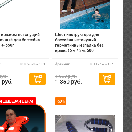
с крюком нетонущий
Шест инструктора для
ичный для бассейна
бассейна нетонущий
 +-550г
герметичный (палка без
крюка) 2м / 3м, 500 г
:
101026 -2м OPT
Артикул:
101124-2м OPT
руб.
1 850 руб.
 руб.
1 350 руб.
Я ДЕШЕВАЯ ЦЕНА!
-59%