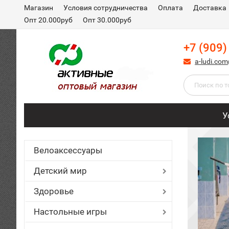
Магазин
Условия сотрудничества
Оплата
Доставка
Опт 20.000руб
Опт 30.000руб
+7 (909)
a-ludi.co
У
Велоаксессуары
СОБСТ
тельный с петлей нетонущий
Детский мир
й 3 метра вес 2700г
Здоровье
 для бассейна нетонущий
Настольные игры
. Шест с петлей. Шест