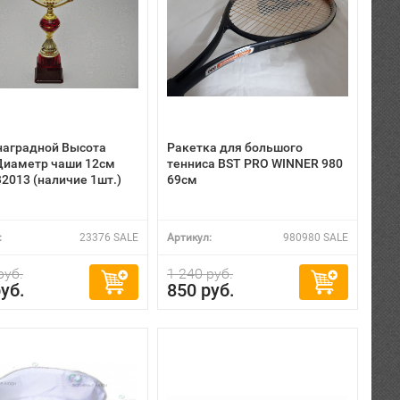
наградной Высота
Ракетка для большого
Диаметр чаши 12см
тенниса BST PRO WINNER 980
2013 (наличие 1шт.)
69см
:
23376 SALE
Артикул:
980980 SALE
руб.
1 240 руб.
уб.
850 руб.