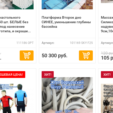
настольного
Платформа Второе дно
Массаж
50 шт. БЕЛЫЕ без
СИНЕЕ, уменьшение глубины
Силико
(под нанесение
бассейна
надувн
готипа, и окраши...
9см,10
111186 OPT
Артикул:
101169 SKY F25
Артикул
.
120 ру
50 300 руб.
.
105 р
ЕШЕВАЯ ЦЕНА!
ХИТ!
ХИТ!