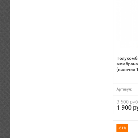
Полукомб
мембрана 
(наличие 
Артикул:
3 600 руб
1 900 р
-61%