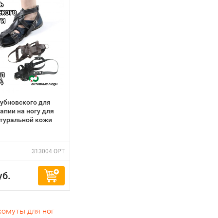
убновского для
апии на ногу для
натуральной кожи
313004 OPT
уб.
омуты для ног