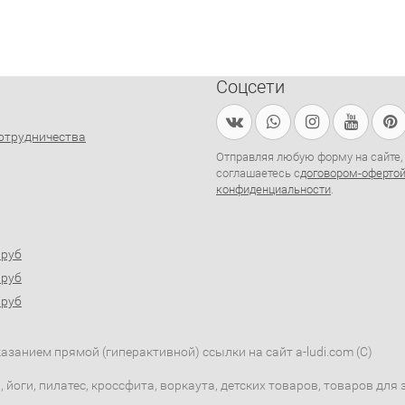
Соцсети
отрудничества
Отправляя любую форму на сайте,
соглашаетесь с
договором-оферто
конфиденциальности
.
0руб
0руб
0руб
занием прямой (гиперактивной) ссылки на сайт a-ludi.com (C)
 йоги, пилатес, кроссфита, воркаута, детских товаров, товаров дл