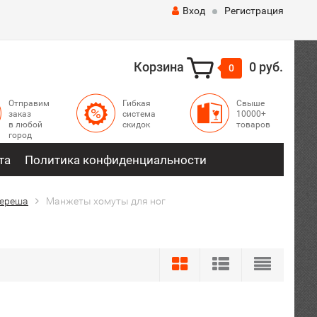
Вход
Регистрация
Корзина
0 руб.
0
Отправим
Гибкая
Свыше
заказ
система
10000+
в любой
скидок
товаров
город
та
Политика конфиденциальности
береша
Манжеты хомуты для ног