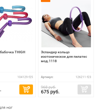
 бабочка THIGH
Эспандер кольцо
изотоническое для пилатес
мод.1118
104129 f25
Артикул:
126211 f23
968 руб.
.
675 руб.
для ног