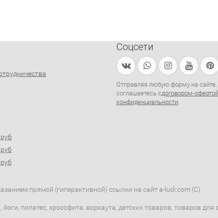
Соцсети
отрудничества
Отправляя любую форму на сайте,
соглашаетесь с
договором-оферто
конфиденциальности
.
0руб
0руб
0руб
занием прямой (гиперактивной) ссылки на сайт a-ludi.com (C)
 йоги, пилатес, кроссфита, воркаута, детских товаров, товаров дл