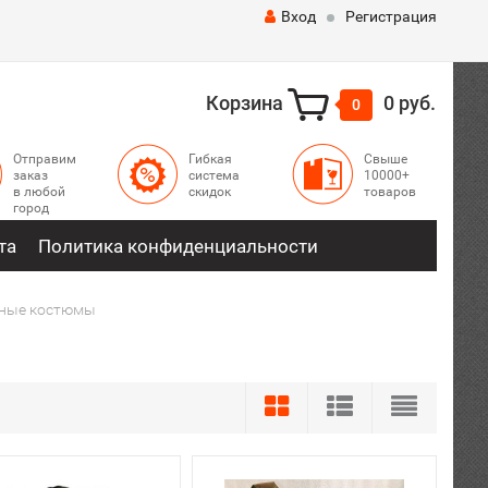
Вход
Регистрация
Корзина
0 руб.
0
Отправим
Гибкая
Свыше
заказ
система
10000+
в любой
скидок
товаров
город
та
Политика конфиденциальности
ные костюмы