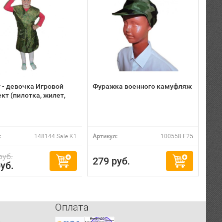
 - девочка Игровой
Фуражка военного камуфляж
кт (пилотка, жилет,
:
148144 Sale K1
Артикул:
100558 F25
руб.
279 руб.
уб.
Оплата