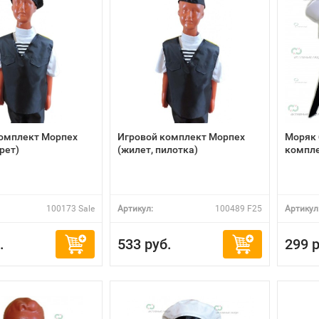
комплект Морпех
Игровой комплект Морпех
Моряк 
рет)
(жилет, пилотка)
компл
100173 Sale
Артикул:
100489 F25
Артикул
.
533 руб.
299 р