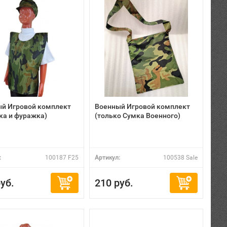
й Игровой комплект
Военный Игровой комплект
ка и фуражка)
(только Сумка Военного)
:
100187 F25
Артикул:
100538 Sale
уб.
210 руб.