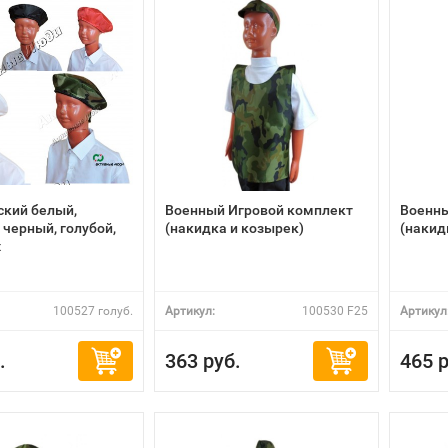
ский белый,
Военный Игровой комплект
Военны
 черный, голубой,
(накидка и козырек)
(накид
ж
100527 голуб.
Артикул:
100530 F25
Артикул
.
363 руб.
465 р