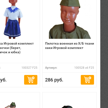
а Игровой комплект
Пилотка военная из Х/Б ткани
вочки (берет,
хаки Игровой комплект
ичок и юбка)
:
100327 F25
Артикул:
100528 хб F25
уб.
286 руб.