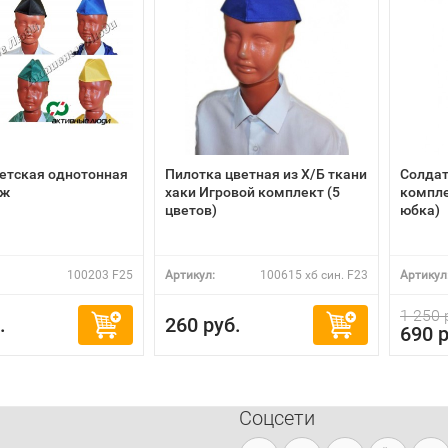
етская однотонная
Пилотка цветная из Х/Б ткани
Солдат
яж
хаки Игровой комплект (5
компле
цветов)
юбка)
100203 F25
Артикул:
100615 хб син. F23
Артикул
1 250 
.
260 руб.
690 р
Соцсети