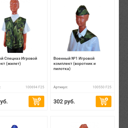
й Спецназ Игровой
Военный №1 Игровой
кт (жилет)
комплект (воротник и
пилотка)
:
100694 F25
Артикул:
100550 F25
уб.
302 руб.