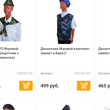
№2 Игровой
Десантник Игровой комплект
Десант
(воротник с
(жилет и берет)
(жилет
 пилотка)
100555 F25
Артикул:
100166 F25
Артикул
.
499 руб.
465 р