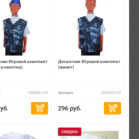
ник Игровой комплект
Десантник Игровой комплект
 и пилотка)
(жилет)
:
100485 F25
Артикул:
100695 F25
уб.
296 руб.
СКИДКА!