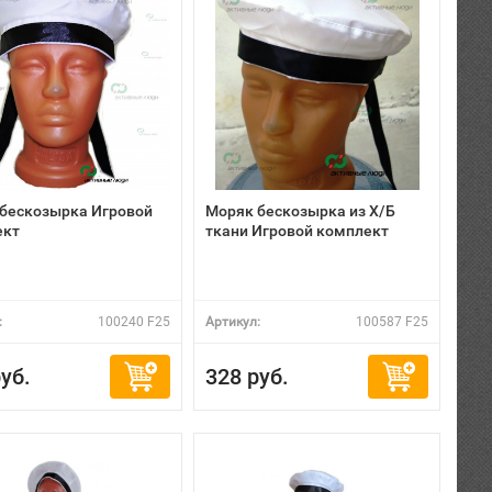
бескозырка Игровой
Моряк бескозырка из Х/Б
ект
ткани Игровой комплект
:
100240 F25
Артикул:
100587 F25
уб.
328 руб.