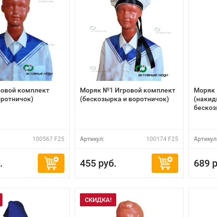
ровой комплект
Моряк №1 Игровой комплект
Моряк 
оротничок)
(бескозырка и воротничок)
(накид
бескоз
100567 F25
Артикул:
100174 F25
Артикул
.
455 руб.
689 р
СКИДКА!