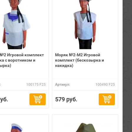
№2 Игровой комплект
Моряк №2-М2 Игровой
ка с воротником и
комплект (бескозырка и
ырка)
накидка)
:
100175 F25
Артикул:
100490 F25
уб.
579 руб.