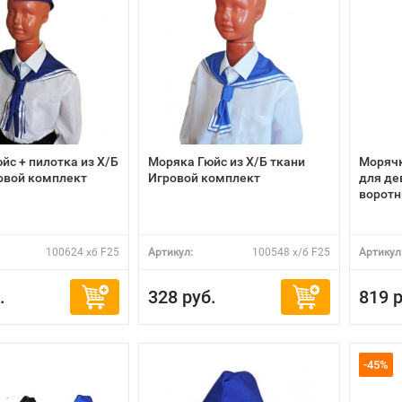
йс + пилотка из Х/Б
Моряка Гюйс из Х/Б ткани
Морячк
овой комплект
Игровой комплект
для де
воротн
100624 хб F25
Артикул:
100548 х/б F25
Артикул
.
328 руб.
819 р
-45%