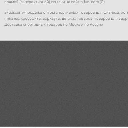
прямой (гиперактивной) ссылки на сайт a-ludi.com (C)
a-ludi.com - продажа оптом спортивных товаров для фитнеса, йог
пилатес, кроссфита, воркаута, детских товаров, товаров для здор
Доставка спортивных товаров по Москве, по России