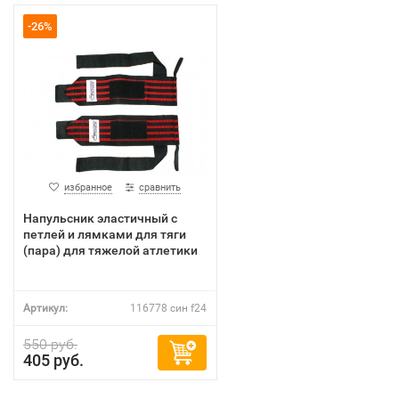
-26%
избранное
сравнить
Напульсник эластичный с
петлей и лямками для тяги
(пара) для тяжелой атлетики
Артикул:
116778 син f24
550 руб.
405 руб.