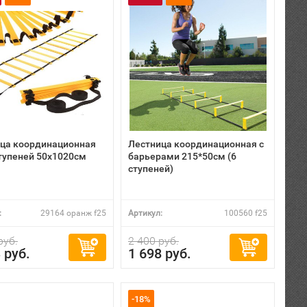
ца координационная
Лестница координационная с
ступеней 50х1020см
барьерами 215*50см (6
ступеней)
:
29164 оранж f25
Артикул:
100560 f25
руб.
2 400 руб.
 руб.
1 698 руб.
-18%