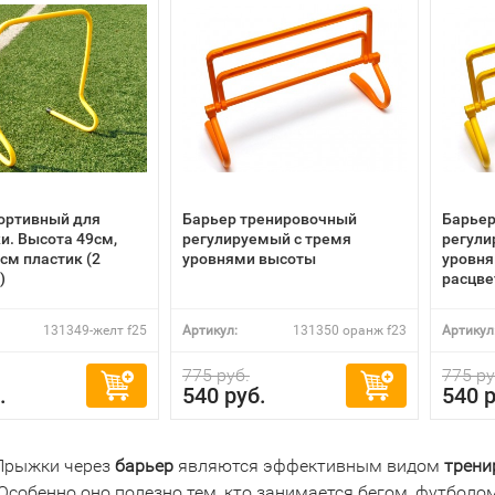
ортивный для
Барьер тренировочный
Барьер
и. Высота 49см,
регулируемый с тремя
регули
см пластик (2
уровнями высоты
уровня
)
расцве
131349-желт f25
Артикул:
131350 оранж f23
Артикул
775 руб.
775 ру
.
540 руб.
540 р
 Прыжки через
барьер
являются эффективным видом
трени
Особенно оно полезно тем, кто занимается бегом, футболом