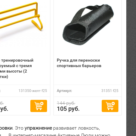
 тренировочный
Ручка для переноски
руемый с тремя
спортивных барьеров
ми высоты (2
тки)
:
131350-желт f25
Артикул:
31351 f25
б.
144 руб.
уб.
105 руб.
ровки
. Это
упражнение
развивает ловкость,
.
...
В интернет-магазине Активные Люди можно