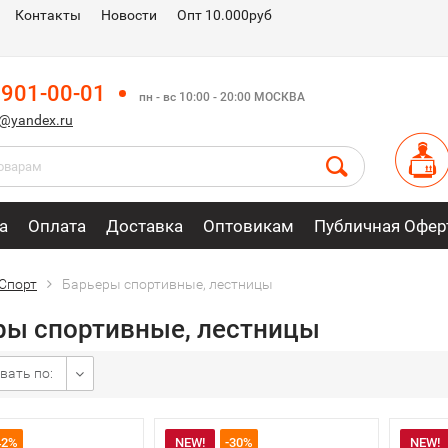
Контакты
Новости
Опт 10.000руб
 901-00-01
пн - вс 10:00 - 20:00 МОСКВА
m@yandex.ru
а
Оплата
Доставка
Оптовикам
Публичная Офер
Спорт
Барьеры спортивные, лестницы
ры спортивные, лестницы
вать по:
42%
NEW!
-30%
NEW!