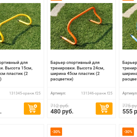
ортивный для
Барьер спортивный для
Барьер
и. Высота 15см,
тренировки. Высота 24см,
тренир
см пластик (2
ширина 45см пластик (2
ширина
)
расцветки)
расцве
131345-оранж f25
Артикул:
131346-оранж f25
Артикул
712 руб.
775 ру
.
480 руб.
555 р
-30%
-30%