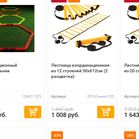
ционный
Лестница координационная
Лестни
льник
из 12 ступеней 50х612см (2
из 20 
расцветки)
126411 f25
Артикул:
29163-желт f25
Артикул
.
1 442 руб.
2 325 
уб.
1 008 руб.
1 643
-33%
-28%