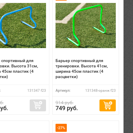
 спортивный для
Барьер спортивный для
овки. Высота 31см,
тренировки. Высота 41см,
 45см пластик (4
ширина 45см пластик (4
тки)
расцветки)
:
131347 f23
Артикул:
131348-оранж f23
б.
914 руб.
уб.
749 руб.
-27%