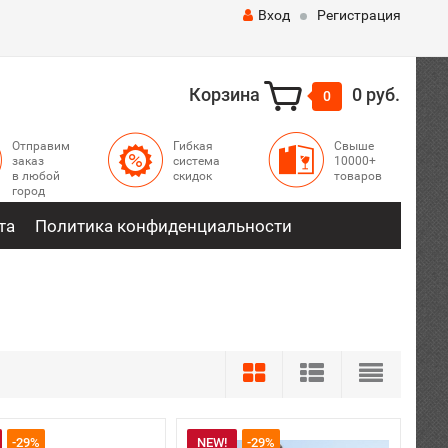
Вход
Регистрация
Корзина
0 руб.
0
Отправим
Гибкая
Свыше
заказ
система
10000+
в любой
скидок
товаров
город
та
Политика конфиденциальности
-29%
NEW!
-29%