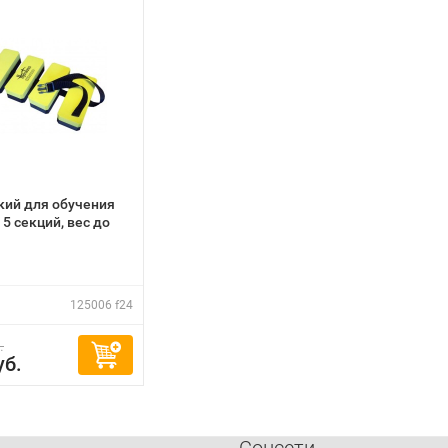
кий для обучения
5 секций, вес до
125006 f24
.
уб.