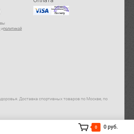
Оплата
 вы
й
и
политикой
я здоровья. Доставка спортивных товаров по Москве, по
0 руб.
0