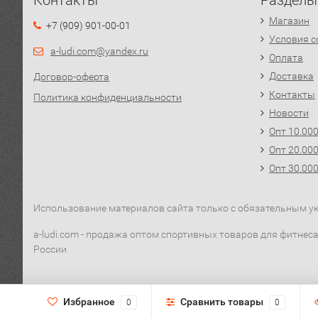
Контакты
Разделы
Магазин
+7 (909) 901-00-01
Условия с
a-ludi.com@yandex.ru
Оплата
Доставка
Договор-оферта
Контакты
Политика конфиденциальности
Новости
Опт 10.00
Опт 20.00
Опт 30.00
Использование материалов сайта только с обязательным ука
a-ludi.com - продажа оптом спортивных товаров для фитнеса,
России
Избранное
Сравнить товары
0
0