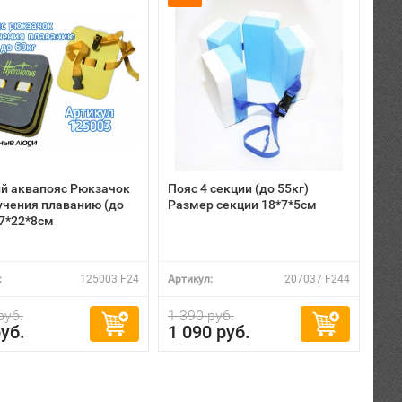
й аквапояс Рюкзачок
Пояс 4 секции (до 55кг)
учения плаванию (до
Размер секции 18*7*5см
17*22*8см
:
125003 F24
Артикул:
207037 F244
руб.
1 390 руб.
уб.
1 090 руб.