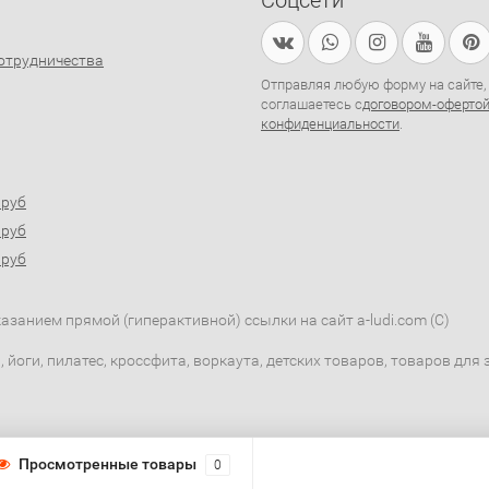
Соцсети
отрудничества
Отправляя любую форму на сайте,
соглашаетесь с
договором-оферто
конфиденциальности
.
0руб
0руб
0руб
занием прямой (гиперактивной) ссылки на сайт a-ludi.com (C)
 йоги, пилатес, кроссфита, воркаута, детских товаров, товаров дл
Просмотренные товары
0