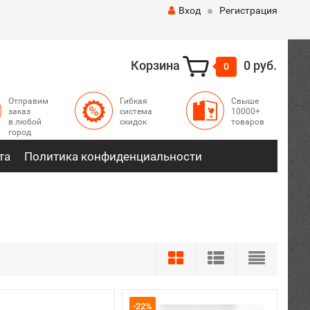
Вход
Регистрация
Корзина
0 руб.
0
Отправим
Гибкая
Свыше
заказ
система
10000+
в любой
скидок
товаров
город
та
Политика конфиденциальности
-22%