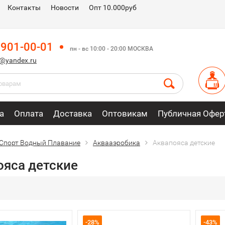
Контакты
Новости
Опт 10.000руб
 901-00-01
пн - вс 10:00 - 20:00 МОСКВА
m@yandex.ru
а
Оплата
Доставка
Оптовикам
Публичная Офер
Спорт Водный Плавание
Аквааэробика
Аквапояса детские
ояса детские
-28%
-43%