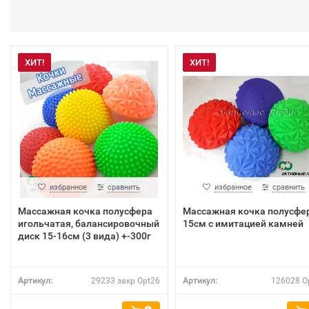
ХИТ!
ХИТ!
избранное
сравнить
избранное
сравнить
Массажная кочка полусфера
Массажная кочка полусфе
игольчатая, балансировочный
15см с имитацией камней
диск 15-16см (3 вида) +-300г
Артикул:
29233 закр Opt26
Артикул:
126028 O