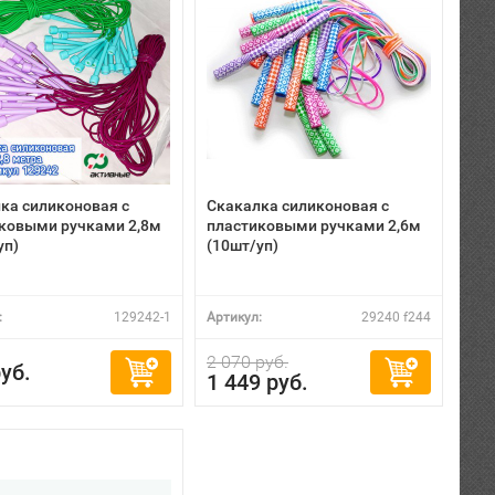
ка силиконовая с
Скакалка силиконовая с
ковыми ручками 2,8м
пластиковыми ручками 2,6м
уп)
(10шт/уп)
:
129242-1
Артикул:
29240 f244
2 070 руб.
уб.
1 449 руб.