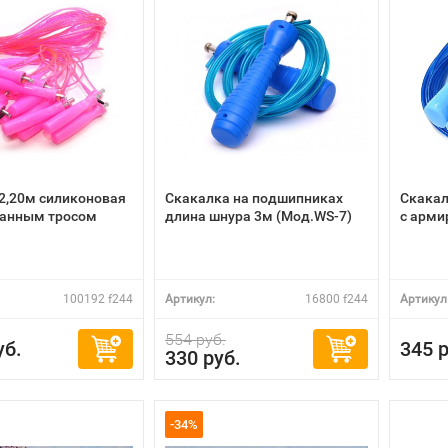
2,20м силиконовая
Скакалка на подшипниках
Скакал
ванным тросом
длина шнура 3м (Мод.WS-7)
с арми
100192 f244
Артикул:
16800 f244
Артикул
554 руб.
уб.
345 р
330 руб.
-34%