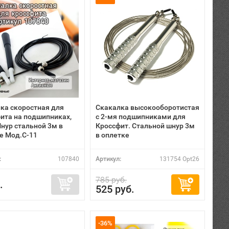
ка скоростная для
Скакалка высокооборотистая
ита на подшипниках,
с 2-мя подшипниками для
Шнур стальной 3м в
Кроссфит. Cтальной шнур 3м
е Мод.С-11
в оплетке
:
107840
Артикул:
131754 Opt26
785 руб.
.
525 руб.
-36%