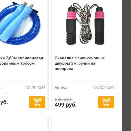
ка 2,80м силиконовая
Скакалка с силиконовым
рованным тросом
шнуром 3м, ручки из
неопрена
:
131781 f244
Артикул:
107327 F244
685 руб.
уб.
499 руб.