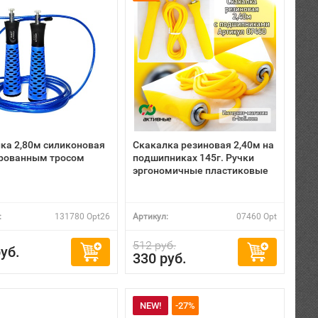
ка 2,80м силиконовая
Скакалка резиновая 2,40м на
рованным тросом
подшипниках 145г. Ручки
эргономичные пластиковые
:
131780 Opt26
Артикул:
07460 Opt
512 руб.
уб.
330 руб.
NEW!
-27%