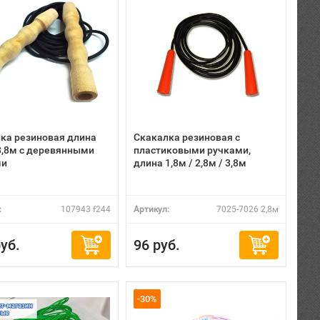
ка резиновая длина
Скакалка резиновая с
 3,8м с деревянными
пластиковыми ручками,
ми
длина 1,8м / 2,8м / 3,8м
:
107943 f244
Артикул:
7025-7026 2,8м
уб.
96 руб.
-30%