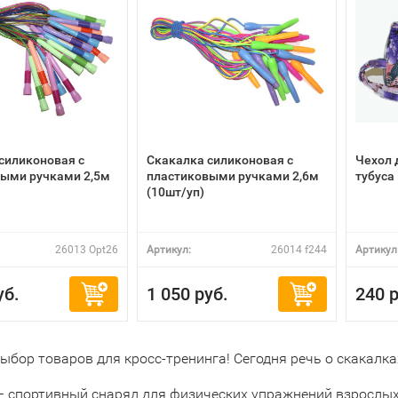
силиконовая с
Скакалка силиконовая с
Чехол 
ыми ручками 2,5м
пластиковыми ручками 2,6м
тубуса
(10шт/уп)
26013 Opt26
Артикул:
26014 f244
Артикул
уб.
1 050 руб.
240 р
бор товаров для кросс-тренинга! Сегодня речь о скакалках
— спортивный снаряд для физических упражнений взрослых 