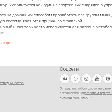
нур. Используется как один из спортивных снарядов в упр
стым домашним способом проработать все группы мышц, 
ую систему, являются прыжки со скакалкой.
тивный инвентарь часто используется для разгона метабол
ии.
ь еще
ыжков со скакалкой
ффективность тренировок, в которых задействованы прыжк
 крупных групп мышц: икроножных, ягодичных, спинных, бр
о, прыжки способствуют выработке правильной осанки, тре
Соцсети
бонусом, наряду с укреплением мышечного корсета, являет
и организм тратит около 116 килокалорий. Для сравнения 
я более 1,5 часа быстрой ходьбы или бега на дистанцию бо
отрудничества
Отправляя любую форму на сайте,
споримым преимуществом подобных упражнений является 
соглашаетесь с
договором-оферто
конфиденциальности
.
я кровообращения, нейтрализация проявлений целлюлита.
тренировку, позволяющую гармонично объединить аэробны
нию красивых очертаний тела