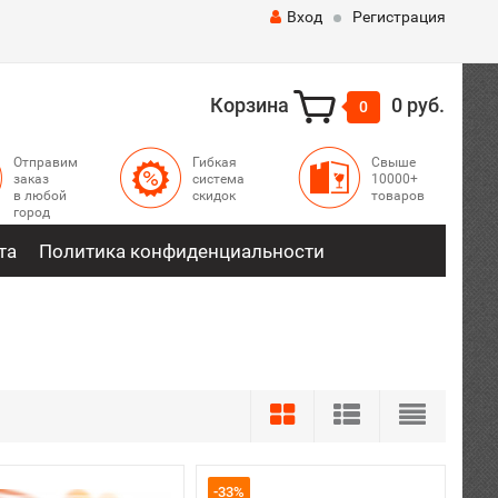
Вход
Регистрация
Корзина
0 руб.
0
Отправим
Гибкая
Свыше
заказ
система
10000+
в любой
скидок
товаров
город
та
Политика конфиденциальности
-33%