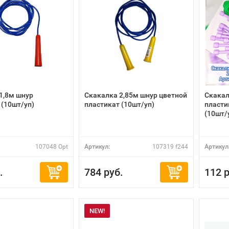
1,8м шнур
Скакалка 2,85м шнур цветной
Скакал
 (10шт/уп)
пластикат (10шт/уп)
пласти
(10шт/
107048 Opt
Артикул:
107319 f244
Артикул
.
784 руб.
112 р
NEW!