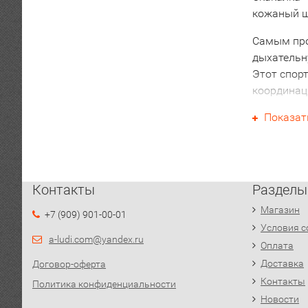
кожаный ш
Самым про
дыхательн
Этот спор
координац
Показат
Польза пр
Высокая э
проработке
Кроме тог
Контакты
Разделы
Приятным 
Магазин
тренировк
+7 (909) 901-00-01
понадобитс
Условия с
a-ludi.com@yandex.ru
Оплата
Также нео
Доставка
Договор-оферта
стимуляци
Контакты
Политика конфиденциальности
круговую 
Новости
приобрете