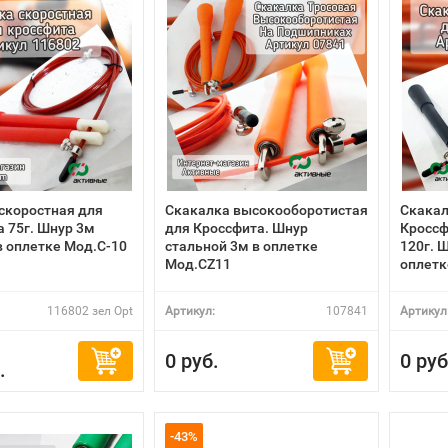
скоростная для
Скакалка высокооборотистая
Скакал
а 75г. Шнур 3м
для Кроссфита. Шнур
Кроссф
в оплетке Мод.С-10
стальной 3м в оплетке
120г. 
Мод.CZ11
оплетк
116802 зел Opt
Артикул:
107841
Артикул
0 руб.
0 руб
.
-43%