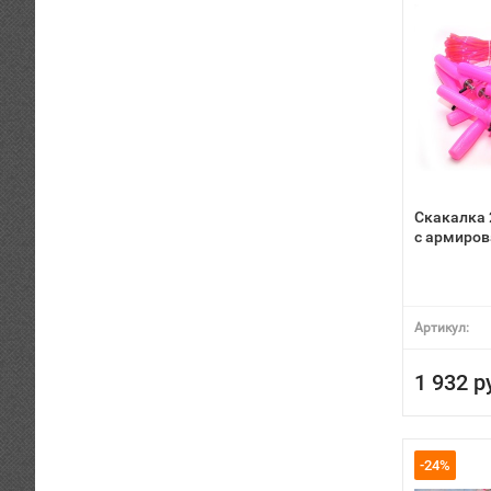
Скакалка 
с армиро
Артикул:
1 932 р
-24%