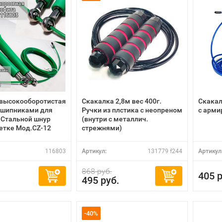
 высокооборотистая
Скакалка 2,8м вес 400г.
Скакал
дшипниками для
Ручки из плстика с неопреном
с арми
 Cтальной шнур
(внутри с металлич.
летке Мод.CZ-12
стрежнями)
116803
Артикул:
131779 f244
Артикул
868 руб.
405 р
495 руб.
-40%