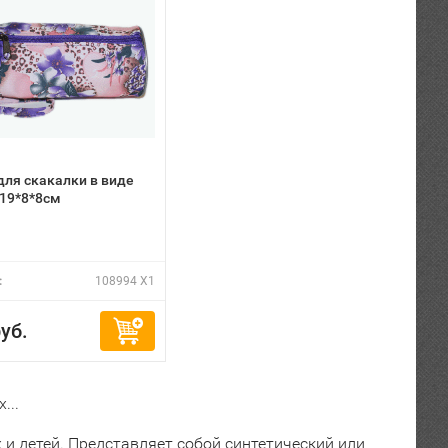
для скакалки в виде
 19*8*8см
:
108994 X1
уб.
...
и детей. Представляет собой синтетический или