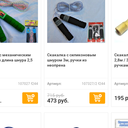
с механическим
Скакалка с силиконовым
Скакал
 длина шнура 2,5
шнуром 3м, ручки из
2,8м /
неопрена
ручка
107027 f244
Артикул:
107327/2 f244
Артикул
715 руб.
195 р
.
473 руб.