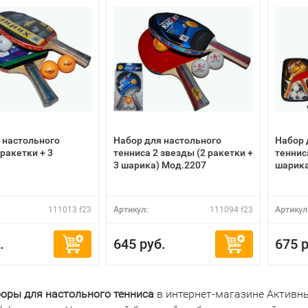
 настольного
Набор для настольного
Набор 
ракетки + 3
тенниса 2 звезды (2 ракетки +
тенниса
3 шарика) Мод.2207
шарика
111013 f23
Артикул:
111094 f23
Артикул
.
645 руб.
675 р
боры
для
настольного
тенниса
в интернет-магазине Актив