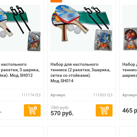
 настольного
Набор для настольного
Набор 
 ракетки, 3 шарика,
тенниса (2 ракетки, 3шарика,
тенниса
ойки). Мод.SH012
сетка со стойками).
шарика
Мод.SH014
111174 f23
Артикул:
111003 f23
Артикул
780 руб.
.
465 р
570 руб.