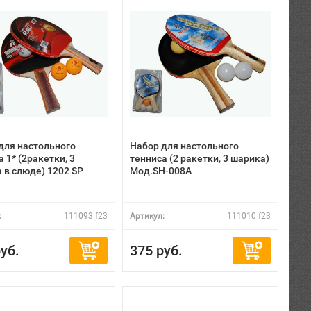
для настольного
Набор для настольного
 1* (2ракетки, 3
тенниса (2 ракетки, 3 шарика)
 в слюде) 1202 SP
Мод.SН-008А
:
111093 f23
Артикул:
111010 f23
уб.
375 руб.