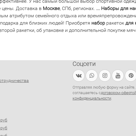
ффективнее. У нас самый большой выбор спортивной одежды
 цены. Доставка в
Москве
, СПб, регионах.
...
Наборы
для
на
ым атрибутом семейного отдыха или времяпрепровождения
 подарка для близких людей! Приобретя
набор
ракеток
для
второй ракетки, об упаковке и дополнительной покупке мя
Соцсети
отрудничества
Отправляя любую форму на сайте,
соглашаетесь с
договором-оферто
конфиденциальности
.
0руб
0руб
0руб