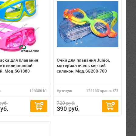
аска для плавания
Очки для плавания Junior,
е с силиконовой
материал очень мягкий
й. Мод.SG1880
силикон, Мод.SG200-700
:
126306 k1
Артикул:
126163 оранж. f23
руб.
720 руб.
уб.
390 руб.