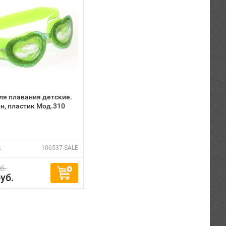
ля плавания детские.
н, пластик Мод.310
:
106537 SALE
б.
уб.