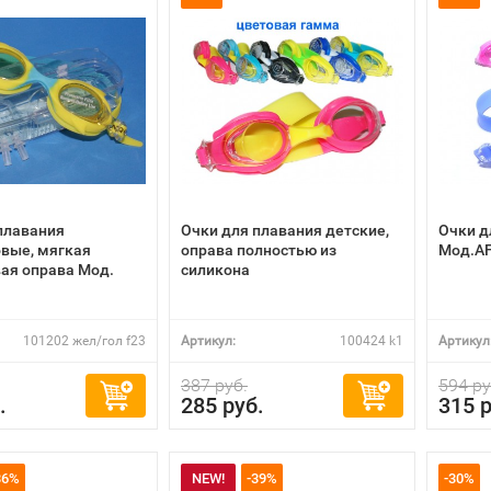
плавания
Очки для плавания детские,
Очки д
вые, мягкая
оправа полностью из
Мод.A
ая оправа Мод.
силикона
101202 жел/гол f23
Артикул:
100424 k1
Артикул
387 руб.
594 ру
.
285 руб.
315 р
36%
NEW!
-39%
-30%