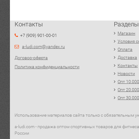
Контакты
Разделы
Магазин
+7 (909) 901-00-01
Условия с
a-ludi.com@yandex.ru
Оплата
Доставка
Договор-оферта
Контакты
Политика конфиденциальности
Новости
Опт 10.00
Опт 20.00
Опт 30.00
Использование материалов сайта только с обязательным ука
a-ludi.com - продажа оптом спортивных товаров для фитнеса,
России