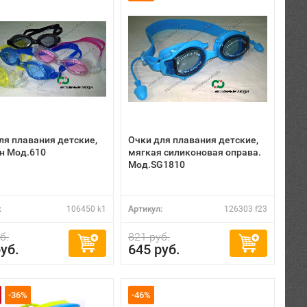
ля плавания детские,
Очки для плавания детские,
н Мод.610
мягкая силиконовая оправа.
Мод.SG1810
:
106450 k1
Артикул:
126303 f23
б.
821 руб.
уб.
645 руб.
-36%
-46%