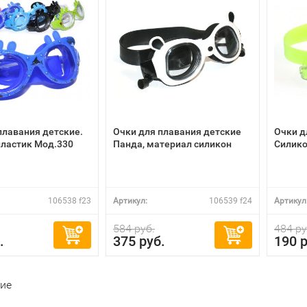
плавания детские.
Очки для плавания детские
Очки д
пластик Мод.330
Панда, материал силикон
Силико
106538 f23
Артикул:
106539 f24
Артикул
584 руб.
484 ру
.
375 руб.
190 р
кие