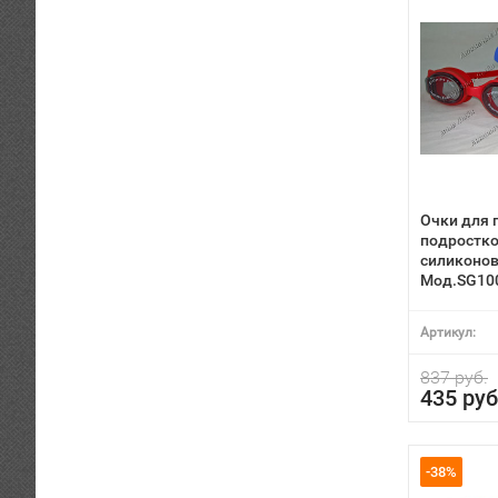
Очки для 
подростко
силиконов
Мод.SG10
Артикул:
837 руб.
435 руб
-38%