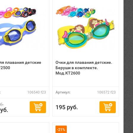
ля плавания детские
Очки для плавания детские.
F2500
Беруши в комплекте.
Мод.КТ2600
:
106540 f23
Артикул:
106572 f23
б.
195 руб.
уб.
-21%