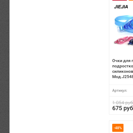
Очки для 
подростко
силиконов
Мод.J254
Артикул:
1 054 руб
675 руб
-48%