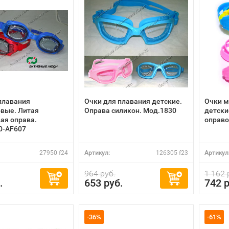
плавания
Очки для плавания детские.
Очки м
вые. Литая
Оправа силикон. Мод.1830
детски
ая оправа.
оправо
0-AF607
27950 f24
Артикул:
126305 f23
Артикул
964 руб.
1 162 
.
653 руб.
742 р
-36%
-61%