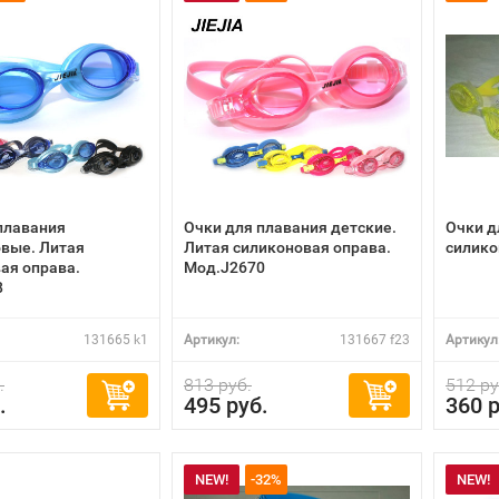
плавания
Очки для плавания детские.
Очки д
вые. Литая
Литая силиконовая оправа.
силико
ая оправа.
Мод.J2670
8
131665 k1
Артикул:
131667 f23
Артикул
.
813 руб.
512 ру
.
495 руб.
360 р
NEW!
-32%
NEW!