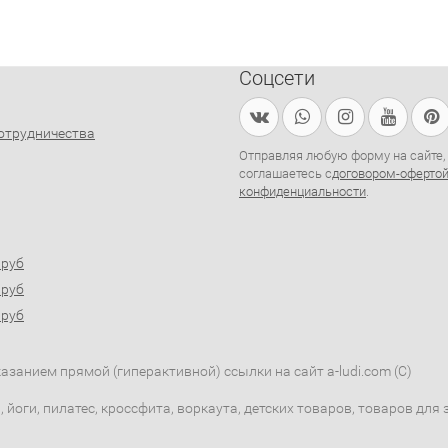
Соцсети
отрудничества
Отправляя любую форму на сайте,
соглашаетесь с
договором-оферто
конфиденциальности
.
0руб
0руб
0руб
занием прямой (гиперактивной) ссылки на сайт a-ludi.com (C)
 йоги, пилатес, кроссфита, воркаута, детских товаров, товаров дл