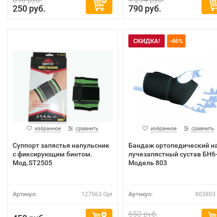
250 руб.
790 руб.
СКИДКА!
-46%
избранное
сравнить
избранное
сравнить
Суппорт запястья напульсник
Бандаж ортопедический н
с фиксирующим бинтом.
лучезапястный сустав БН6
Мод.ST2505
Модель 803
Артикул:
127063 Opt
Артикул:
803803 
650 руб.