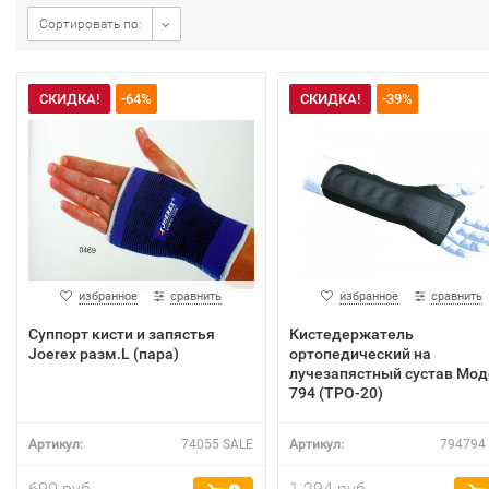
Сортировать по:
СКИДКА!
-64%
СКИДКА!
-39%
избранное
сравнить
избранное
сравнить
Суппорт кисти и запястья
Кистедержатель
Joerex разм.L (пара)
ортопедический на
лучезапястный сустав Мод
794 (ТРО-20)
Артикул:
74055 SALE
Артикул:
794794 
690 руб.
1 294 руб.