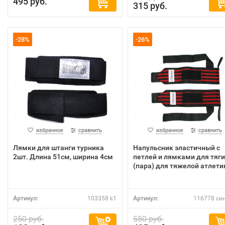
495 руб.
315 руб.
-28%
-26%
избранное
сравнить
избранное
сравнить
Лямки для штанги турника
Напульсник эластичный с
2шт. Длина 51см, ширина 4см
петлей и лямками для тяги
(пара) для тяжелой атлети
Артикул:
103358 k1
Артикул:
116778 син
250 руб.
550 руб.