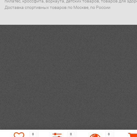
пилатес, кроссфита, воркаута, детских товаров, товаров для здор
Доставка спортивных товаров по Москве, по России
0
0
0