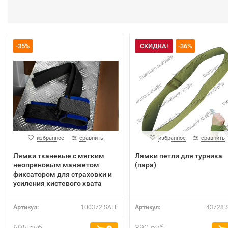
-35%
СКИДКА!
-36%
избранное
сравнить
избранное
сравнить
Лямки тканевые с мягким
Лямки петли для турника
неопреновым манжетом
(пара)
фиксатором для страховки и
усиления кистевого хвата
Артикул:
100372 SALE
Артикул:
43728 
695 руб.
390 руб.