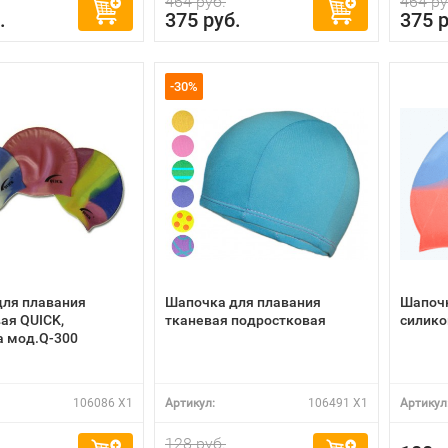
464 руб.
464 ру
.
375 руб.
375 р
-30%
для плавания
Шапочка для плавания
Шапочк
ая QUICK,
тканевая подростковая
силико
a мод.Q-300
106086 X1
Артикул:
106491 X1
Артикул
128 руб.