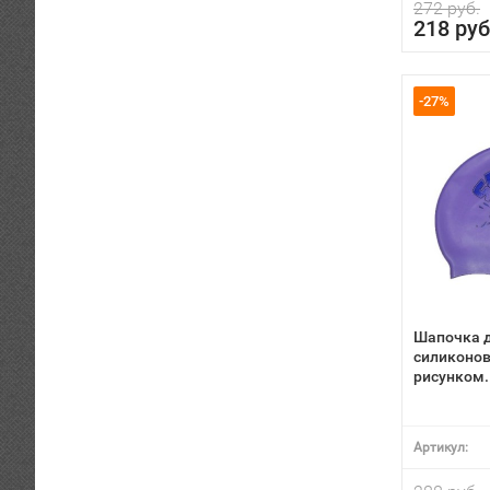
272 руб.
218 руб
-27%
Шапочка 
силиконов
рисунком.
Артикул: