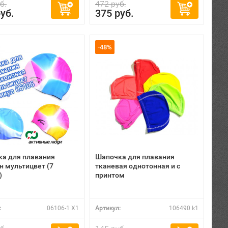
б.
472 руб.
уб.
375 руб.
-48%
а для плавания
Шапочка для плавания
н мультицвет (7
тканевая однотонная и с
)
принтом
:
06106-1 X1
Артикул:
106490 k1