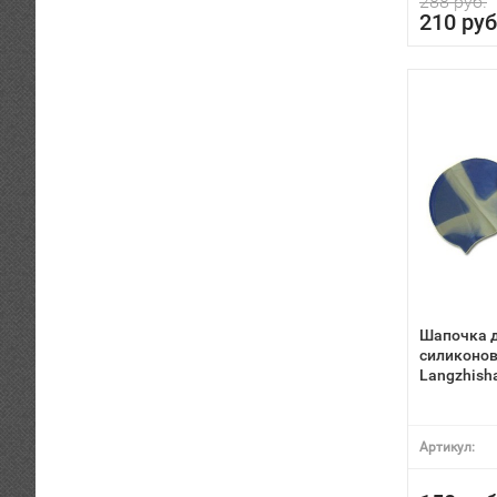
288 руб.
210 руб
Шапочка 
силиконов
Langzhish
Артикул: