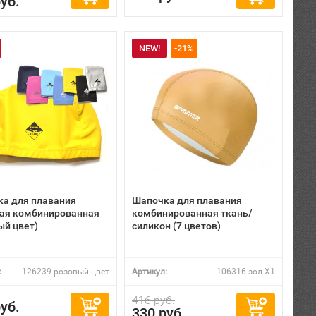
уб.
NEW!
-21%
а для плавания
Шапочка для плавания
ая комбинированная
комбинированная ткань/
ый цвет)
силикон (7 цветов)
:
126239 розовый цвет
Артикул:
106316 зол X1
416 руб.
уб.
330 руб.