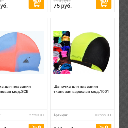
б.
145 руб.
уб.
75 руб.
а для плавания
Шапочка для плавания
новая мод.SCB
тканевая взрослая мод.1001
:
27253 X1
Артикул:
106999 X1