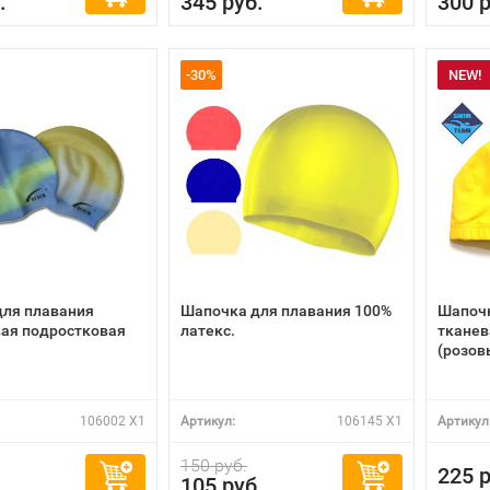
.
345 руб.
300 р
-30%
NEW!
для плавания
Шапочка для плавания 100%
Шапочк
ая подростковая
латекс.
тканев
(розов
106002 X1
Артикул:
106145 X1
Артикул
150 руб.
225 р
.
105 руб.