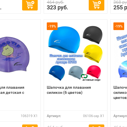
464 руб.
368 ру
.
323 руб.
255 р
-19%
-19%
для плавания
Шапочка для плавания
Шапочк
ая детская с
силикон (6 цветов)
силико
цветов
106319 X1
Артикул:
06106-сер X1
Артикул