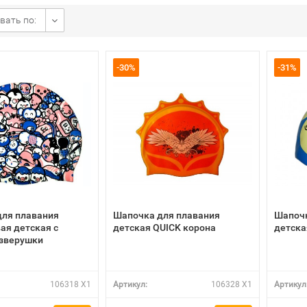
вать по:
-30%
-31%
для плавания
Шапочка для плавания
Шапочк
ая детская с
детская QUICK корона
детска
 зверушки
106318 X1
Артикул:
106328 X1
Артикул