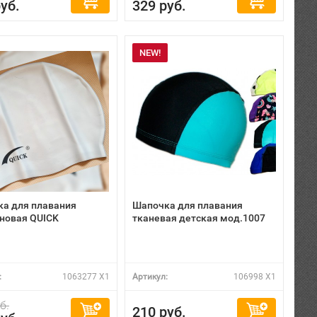
уб.
329 руб.
NEW!
а для плавания
Шапочка для плавания
новая QUICK
тканевая детская мод.1007
:
1063277 X1
Артикул:
106998 X1
б.
210 руб.