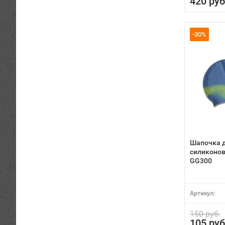
420 руб
-30%
Шапочка 
силиконов
GG300
Артикул:
150 руб.
105 руб