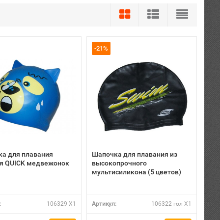
-21%
а для плавания
Шапочка для плавания из
я QUICK медвежонок
высокопрочного
мультисиликона (5 цветов)
:
106329 X1
Артикул:
106322 гол X1