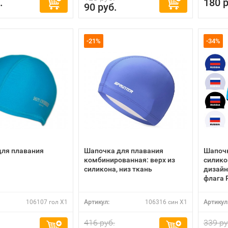
.
180 р
90 руб.
-21%
-34%
для плавания
Шапочка для плавания
Шапочк
комбинированная: верх из
силико
силикона, низ ткань
дизайн
флага 
106107 гол X1
Артикул:
106316 син X1
Артикул
416 руб.
339 ру