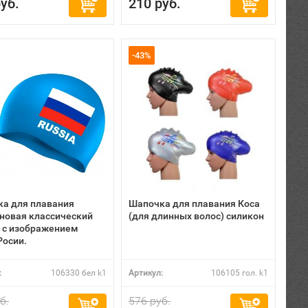
уб.
210 руб.
-43%
а для плавания
Шапочка для плавания Коса
новая классический
(для длинных волос) силикон
 с изображением
Росии.
:
106330 бел k1
Артикул:
106105 гол. k1
б.
576 руб.