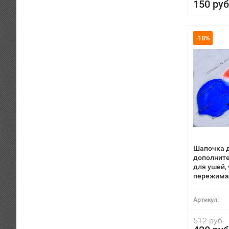
150 руб
-18%
Шапочка д
дополнит
для ушей,
пережима
Артикул:
512 руб.