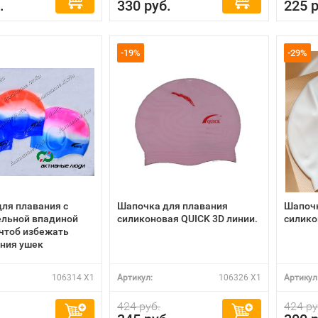
.
330 руб.
225 р
-19%
-29%
ля плавания с
Шапочка для плавания
Шапочк
ельной впадиной
силиконовая QUICK 3D линии.
силико
 чтоб избежать
ния ушек
106314 X1
Артикул:
106326 X1
Артикул
424 руб.
424 ру