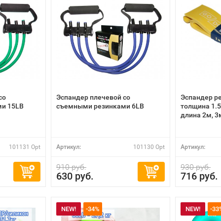
со
Эспандер плечевой со
Эспандер р
и 15LB
съемными резинками 6LB
толщина 1.
длина 2м, 3
101131 Opt
Артикул:
101130 Opt
Артикул:
910 руб.
930 руб.
630 руб.
716 руб.
NEW!
-34%
NEW!
-33