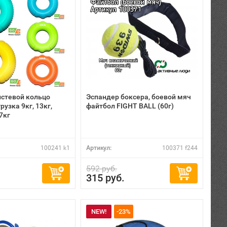
истевой кольцо
Эспандер боксера, боевой мяч
рузка 9кг, 13кг,
файтбол FIGHT BALL (60г)
27кг
100241 k1
Артикул:
100371 f244
592 руб.
315 руб.
NEW!
-23%