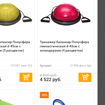
алансир Полусфера
Тренажер балансир Полусфера
кая d-45см с
гимнастическая d-45см с
 (5 расцветок)
эспандерами (4 расцветки)
131597 желт f23
Артикул:
31596 фиол Opt
6 800 руб.
б.
4 522 руб.
-35%