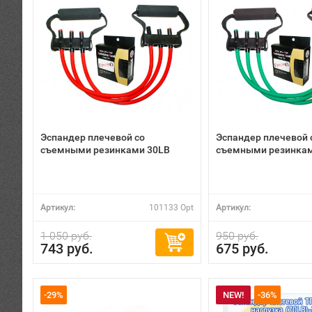
Эспандер плечевой со
Эспандер плечевой 
съемными резинками 30LB
съемными резинкам
Артикул:
101133 Opt
Артикул:
1 050 руб.
950 руб.
743 руб.
675 руб.
-29%
NEW!
-36%