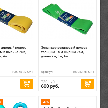
езиновый полоса
Эспандер резиновый полоса
5мм ширина 7см,
толщина 1мм ширина 7см,
м, 4м
длина 2м, 3м, 4м
100955 2м f244
Артикул:
100952 2м f244
720 руб.
600 руб.
%
-47%