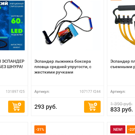
 ЭСПАНДЕР
Эспандер лыжника боксера
Эспандер п
БЕЗ ШНУРА!
пловца средней упругости, с
съемными р
жесткими ручками
131897 f25
Артикул:
107177 f244
Артикул:
1 390 руб.
293 руб.
833 руб.
-31%
NEW!
-23