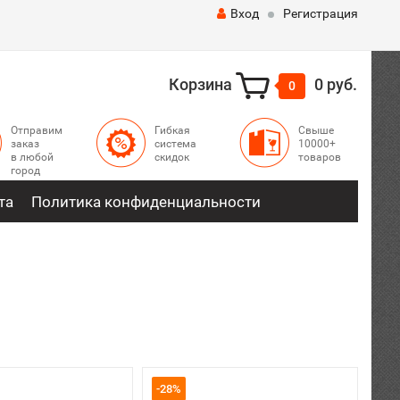
Вход
Регистрация
Корзина
0 руб.
0
Отправим
Гибкая
Свыше
заказ
система
10000+
в любой
скидок
товаров
город
та
Политика конфиденциальности
-28%