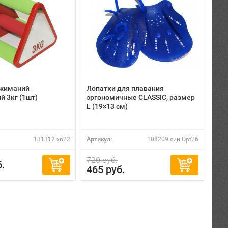
тжиманий
Лопатки для плавания
 3кг (1шт)
эргономичные CLASSIC, размер
L (19×13 см)
131312 xn22
Артикул:
108209 син Opt26
720 руб.
б.
465 руб.