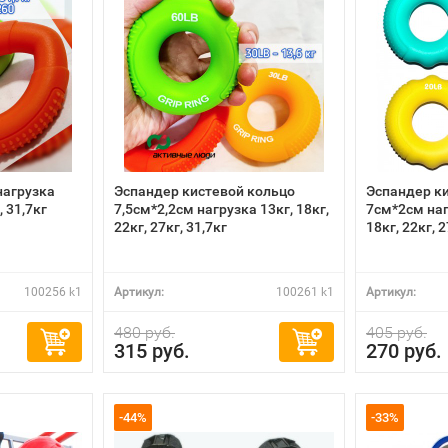
нагрузка
Эспандер кистевой кольцо
Эспандер к
, 31,7кг
7,5см*2,2см нагрузка 13кг, 18кг,
7см*2см наг
22кг, 27кг, 31,7кг
18кг, 22кг, 
100256 k1
Артикул:
100261 k1
Артикул:
480 руб.
405 руб.
315 руб.
270 руб.
-44%
-33%