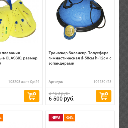
я плавания
Тренажер балансир Полусфера
ые CLASSIC, размер
гимнастическая d-58см h-12см с
)
эспандерами
108208 желт Opt26
Артикул:
106530 f23
8 400 руб.
6 500 руб.
%
NEW!
-34%