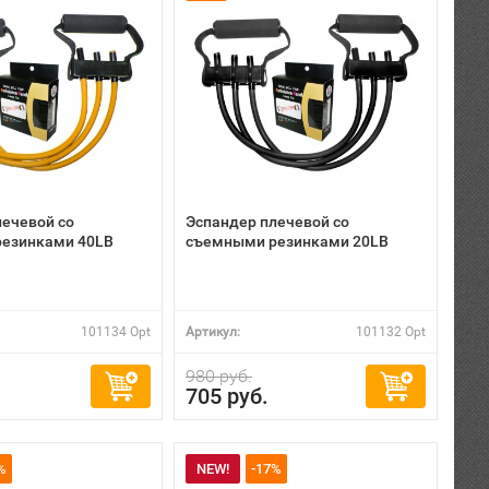
лечевой со
Эспандер плечевой со
езинками 40LB
съемными резинками 20LB
101134 Opt
Артикул:
101132 Opt
980 руб.
705 руб.
%
NEW!
-17%