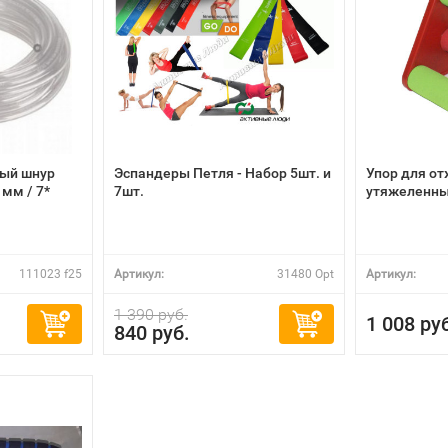
ый шнур
Эспандеры Петля - Набор 5шт. и
Упор для о
мм / 7*
7шт.
утяжеленный
111023 f25
Артикул:
31480 Opt
Артикул:
1 390 руб.
1 008 ру
840 руб.