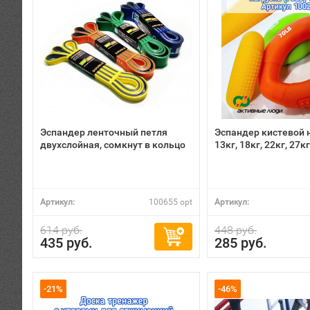
Эспандер ленточный петля
Эспандер кистевой 
двухслойная, сомкнут в кольцо
13кг, 18кг, 22кг, 27кг
Артикул:
100655 opt
Артикул:
614 руб.
448 руб.
435 руб.
285 руб.
-21%
-46%