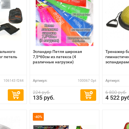
ального
Эспандер Петля широкая
Тренажер б
ог петель
7,5*60см из латекса (4
гимнастичес
различные нагрузки)
эспандерами
106143 f244
Артикул:
100067 Opt
Артикул:
224 руб.
6 800 руб.
135 руб.
4 522 ру
-40%