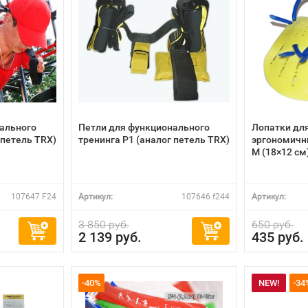
ального
Петли для функционального
Лопатки дл
 петель TRX)
тренинга P1 (аналог петель TRX)
эргономичн
M (18×12 см
107647 F24
Артикул:
107646 f244
Артикул:
3 850 руб.
650 руб.
2 139 руб.
435 руб.
-40%
NEW!
-34