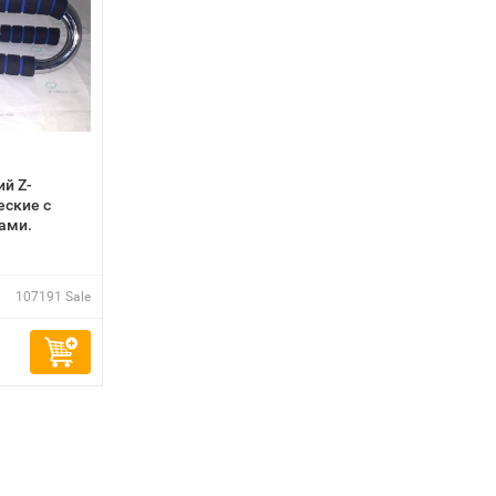
й Z-
ские с
ами.
107191 Sale