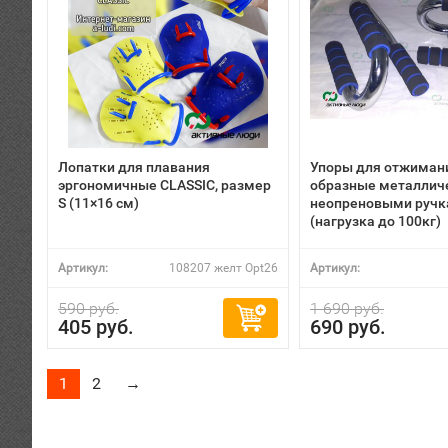
Лопатки для плавания
Упоры для отжимани
эргономичные CLASSIC, размер
образные металличе
S (11×16 см)
неопреновыми ручк
(нагрузка до 100кг)
Артикул:
108207 желт Opt26
Артикул:
590 руб.
1 690 руб.
405 руб.
690 руб.
1
2
→