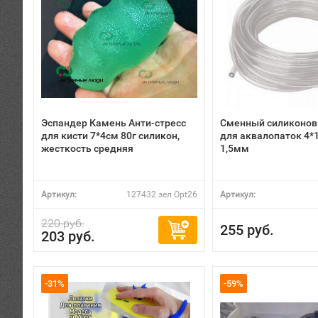
Эспандер Камень Анти-стресс
Сменный силиконов
для кисти 7*4см 80г силикон,
для аквалопаток 4*1
жесткость средняя
1,5мм
Артикул:
127432 зел Opt26
Артикул:
220 руб.
255 руб.
203 руб.
-31%
-59%