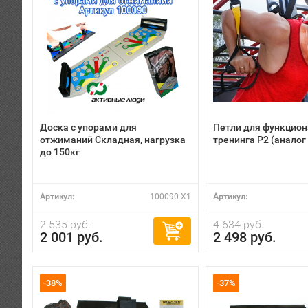
Доска с упорами для
Петли для функцион
отжиманий Складная, нагрузка
тренинга P2 (аналог
до 150кг
Артикул:
100090 X1
Артикул:
2 535 руб.
4 634 руб.
2 001 руб.
2 498 руб.
-38%
-37%