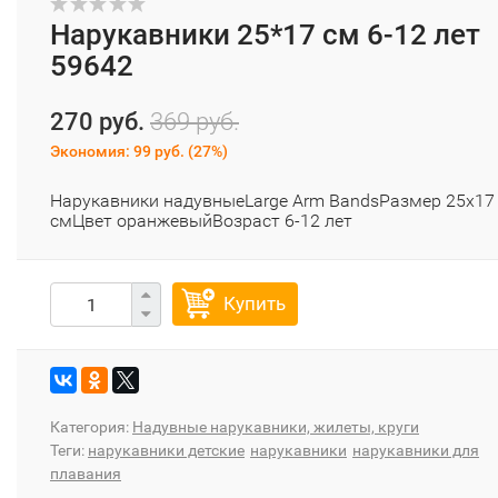
Нарукавники 25*17 см 6-12 лет
59642
270 руб.
369 руб.
Экономия:
99 руб.
(
27%
)
Нарукавники надувныеLarge Arm BandsРазмер 25х17
смЦвет оранжевыйВозраст 6-12 лет
Купить
Категория:
Надувные нарукавники, жилеты, круги
Теги:
нарукавники детские
нарукавники
нарукавники для
плавания