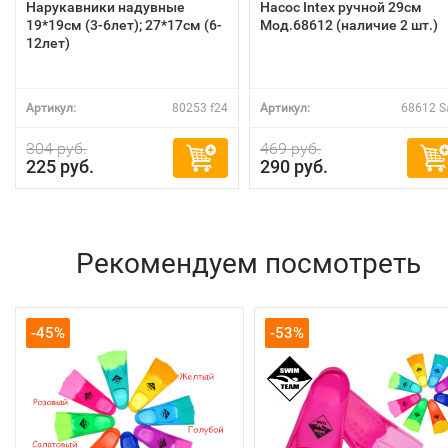
Нарукавники надувные
Насос Intex ручной 29см
19*19см (3-6лет); 27*17см (6-
Мод.68612 (наличие 2 шт.)
12лет)
Артикул:
80253 f24
Артикул:
68612 S
304 руб.
469 руб.
225 руб.
290 руб.
Рекомендуем посмотреть
-45%
-53%