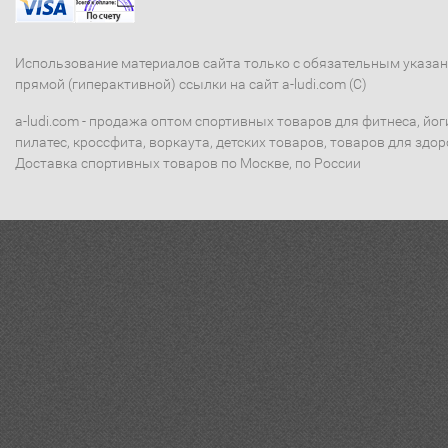
Использование материалов сайта только с обязательным указа
прямой (гиперактивной) ссылки на сайт a-ludi.com (C)
a-ludi.com - продажа оптом спортивных товаров для фитнеса, йог
пилатес, кроссфита, воркаута, детских товаров, товаров для здор
Доставка спортивных товаров по Москве, по России