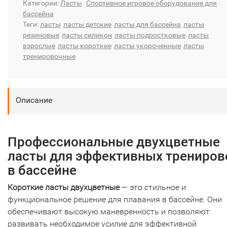
Категории:
Ласты
Спортивное игровое оборудование для
бассейна
Теги:
ласты
ласты детские
ласты для бассейна
ласты
резиновые
ласты силикон
ласты подростковые
ласты
взрослые
ласты короткие
ласты укороченные
ласты
тренировочные
Описание
Профессиональные двухцветные
ласты для эффективных трениров
в бассейне
Короткие ласты двухцветные
— это стильное и
функциональное решение для плавания в бассейне. Они
обеспечивают высокую маневренность и позволяют
развивать необходимое усилие для эффективной