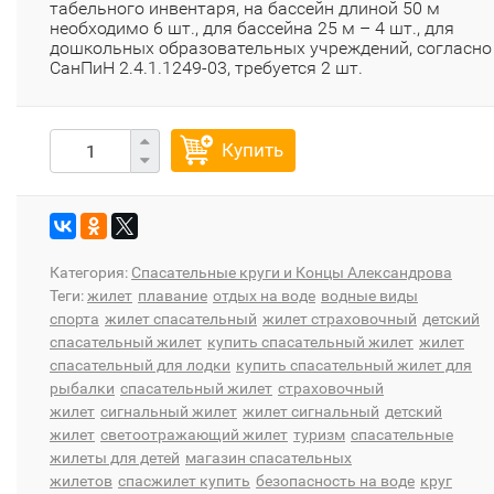
табельного инвентаря, на бассейн длиной 50 м
необходимо 6 шт., для бассейна 25 м – 4 шт., для
дошкольных образовательных учреждений, согласно
СанПиН 2.4.1.1249-03, требуется 2 шт.
Купить
Категория:
Спасательные круги и Концы Александрова
Теги:
жилет
плавание
отдых на воде
водные виды
спорта
жилет спасательный
жилет страховочный
детский
спасательный жилет
купить спасательный жилет
жилет
спасательный для лодки
купить спасательный жилет для
рыбалки
спасательный жилет
страховочный
жилет
сигнальный жилет
жилет сигнальный
детский
жилет
светоотражающий жилет
туризм
спасательные
жилеты для детей
магазин спасательных
жилетов
спасжилет купить
безопасность на воде
круг