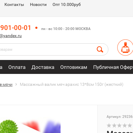
Контакты
Новости
Опт 10.000руб
 901-00-01
пн - вс 10:00 - 20:00 МОСКВА
m@yandex.ru
а
Оплата
Доставка
Оптовикам
Публичная Офер
е мячи
Массажный валик мяч арахис 13*8см 150г (жесткий)
Артикул: 29236