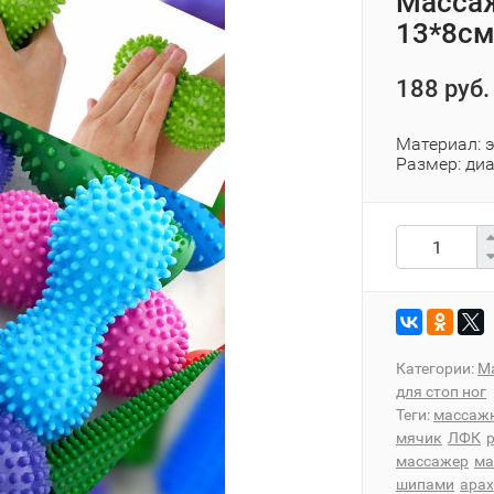
Массаж
13*8см
188 руб.
Материал: 
Размер: ди
Категории:
М
для стоп ног
Теги:
массаж
мячик
ЛФК
массажер
ма
шипами
арах