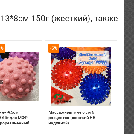
13*8см 150г (жесткий), также
9%
-6%
ХИТ
яч 4,5см
Массажный мяч 6 см 6
Йога
 65г для МФР
расцветок (жесткий НЕ
7*15
прорезиненный
надувной)