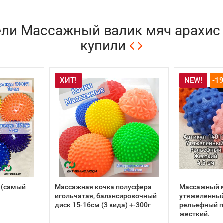
ли Массажный валик мяч арахис 
купили
ХИТ!
NEW!
-1
 (самый
Массажная кочка полусфера
Массажный м
игольчатая, балансировочный
утяжеленный
диск 15-16см (3 вида) +-300г
рельефный 
жесткий.