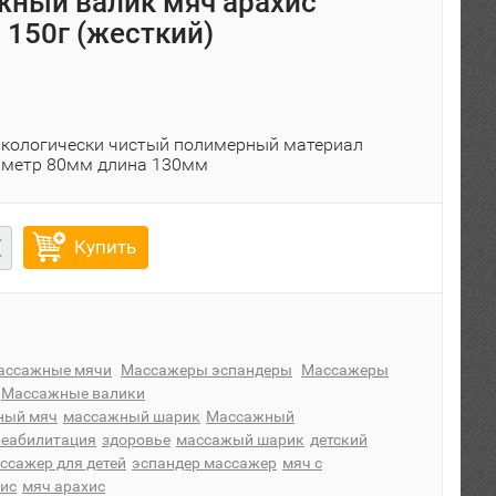
ный валик мяч арахис
 150г (жесткий)
экологически чистый полимерный материал
аметр 80мм длина 130мм
Купить
ассажные мячи
Массажеры эспандеры
Массажеры
Массажные валики
ный мяч
массажный шарик
Массажный
реабилитация
здоровье
массажый шарик
детский
ссажер для детей
эспандер массажер
мяч с
ис
мяч арахис