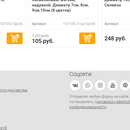
надувной. Диаметр 7см, 8см,
Силикон
9см,10см (8 цветов)
107053 Opt26
Артикул:
107108 (7см) Opt26
Артикул:
120 руб.
248 руб.
105 руб.
Соцсети
отрудничества
Отправляя любую форму на сайте,
соглашаетесь с
договором-оферто
конфиденциальности
.
0руб