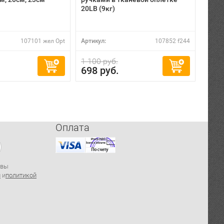
20LB (9кг)
107101 жел Opt
Артикул:
107852 f244
Артик
1 100 руб.
255
698 руб.
Оплата
 вы
й
и
политикой