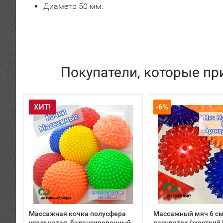
Диаметр 50 мм.
Покупатели, которые пр
ХИТ!
-6%
Массажная кочка полусфера
Массажный мяч 6 см
игольчатая, балансировочный
расцветок (жесткий