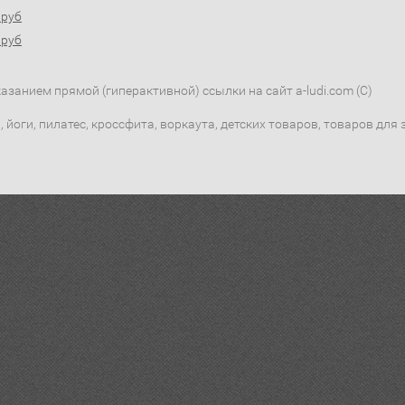
0руб
0руб
занием прямой (гиперактивной) ссылки на сайт a-ludi.com (C)
 йоги, пилатес, кроссфита, воркаута, детских товаров, товаров дл