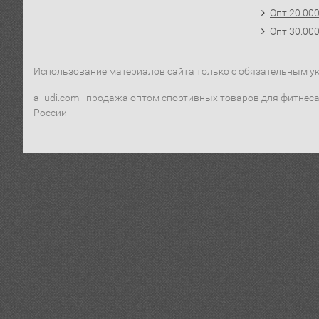
Опт 20.00
Опт 30.00
Использование материалов сайта только с обязательным ука
a-ludi.com - продажа оптом спортивных товаров для фитнеса,
России