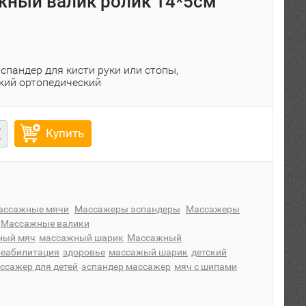
ный валик ролик 14*5см
спандер для кисти руки или стопы,
кий ортопедический
Купить
ассажные мячи
Массажеры эспандеры
Массажеры
Массажные валики
ный мяч
массажный шарик
Массажный
реабилитация
здоровье
массажый шарик
детский
ссажер для детей
эспандер массажер
мяч с шипами