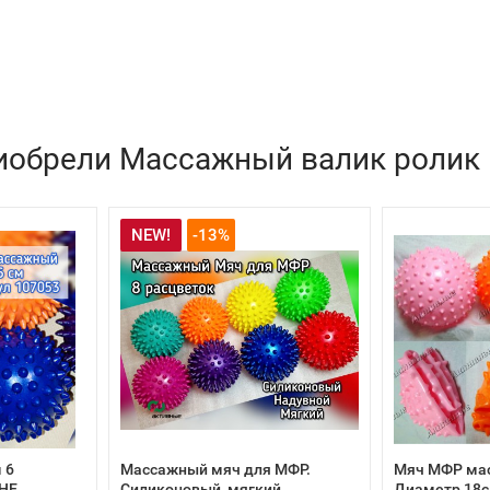
иобрели Массажный валик ролик 
NEW!
-13%
 6
Массажный мяч для МФР.
Мяч МФР ма
 НЕ
Силиконовый, мягкий,
Диаметр 18с