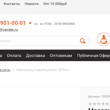
Контакты
Новости
Опт 10.000руб
 901-00-01
пн - вс 10:00 - 20:00 МОСКВА
m@yandex.ru
а
Оплата
Доставка
Оптовикам
Публичная Офер
е мячи
Массажный валик ролик 14*5см
Артикул: 10059