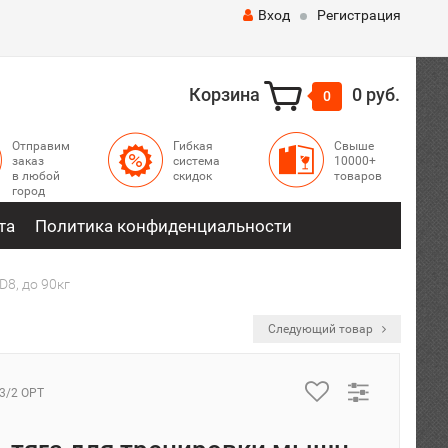
Вход
Регистрация
Корзина
0 руб.
0
Отправим
Гибкая
Свыше
заказ
система
10000+
в любой
скидок
товаров
город
та
Политика конфиденциальности
8, до 90кг
Следующий товар
3/2 OPT