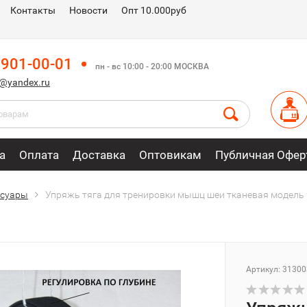
Контакты
Новости
Опт 10.000руб
 901-00-01
пн - вс 10:00 - 20:00 МОСКВА
m@yandex.ru
а
Оплата
Доставка
Оптовикам
Публичная Офер
ессуары
Упряжь тяга для тренировки мышц шеи тканевая модель D
Артикул: 31300