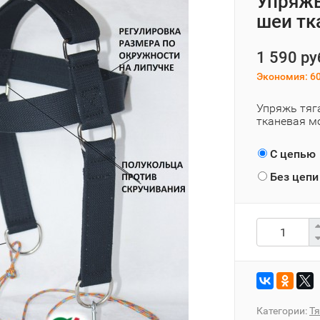
Упряжь
шеи тк
1 590 ру
Экономия:
60
Упряжь тяг
тканевая мо
С цепью
Без цепи
Категории:
Тя