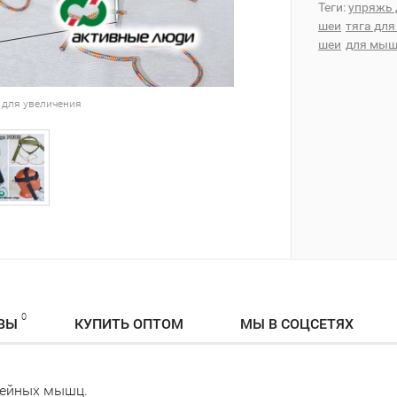
Теги:
упряжь 
шеи
тяга для
шеи
для мыш
 для увеличения
0
ВЫ
КУПИТЬ ОПТОМ
МЫ В СОЦСЕТЯХ
шейных мышц.