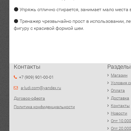
⚫
Упряжь отлично стирается, занимает мало места в
⚫
Тренажер чрезвычайно прост в использовании, ле
фигуру с красивой формой шеи.
Контакты
Разделы
Магазин
+7 (909) 901-00-01
Условия с
a-ludi.com@yandex.ru
Оплата
Доставка
Договор-оферта
Контакты
Политика конфиденциальности
Новости
Опт 10.00
Опт 20.00