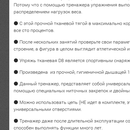
Потому что с помощью тренажера упражнения выпол
распределением нагрузок веса.
⚫ С этой прочной тканевой тягой в максимально ко
все сто процентов.
⚫ После нескольких занятий проверьте свои парам
строение, а фигура в целом выглядит атлетической и
⚫
Упряжь тканевая D8 является спортивным снаряж
⚫
Произведена из прочной, гигиеничной дышащей 
⚫
Данный тренажер, представляет собой универсаль
помощью специальных ниточных закрепок и двойны
⚫ Можно использовать цепь (НЕ идет в комплекте, эт
универсальными отверстиями.
⚫
Тренажер даже после длительной эксплуатации со
способен выполнять функции много лет.