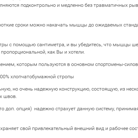
няются подконтрольно и медленно без травматичных рывк
роткие сроки можно накачать мышцы до ожидаемых стандар
етры с помощью сантиметра, и вы убедитесь, что мышцы ш
 пропорциональной, как Вы и хотели.
ением, которым пользуются в основном спортсмены-сило
100% хлопчатобумажной стропы
ную, но очень надежную конструкцию, состоящую, из неск
х швов.
о доп. опция) надежно страхует данную систему, принимая 
храняет свой привлекательный внешний вид и рабочее сост