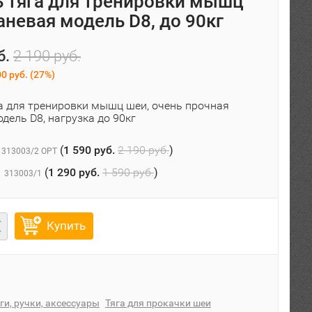
 тяга для тренировки мышц
аневая модель D8, до 90кг
б.
2 190 руб.
0 руб.
(
27%
)
а для тренировки мышц шеи, очень прочная
дель D8, нагрузка до 90кг
(
1 590 руб.
2 190 руб.
)
313003/2 OPT
(
1 290 руб.
1 590 руб.
)
313003/1
Купить
ги, ручки, аксессуары
Тяга для прокачки шеи