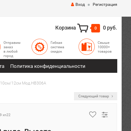
Вход
Регистрация
Корзина
0 руб.
0
Отправим
Гибкая
Свыше
заказ
система
10000+
в любой
скидок
товаров
город
та
Политика конфиденциальности
м/10см/12см Мод.HB306A
Следующий товар
9 xn22