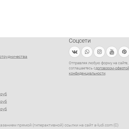
Соцсети
отрудничества
Отправляя любую форму на сайте,
соглашаетесь с
договором-оферто
конфиденциальности
.
0руб
0руб
0руб
занием прямой (гиперактивной) ссылки на сайт a-ludi.com (C)