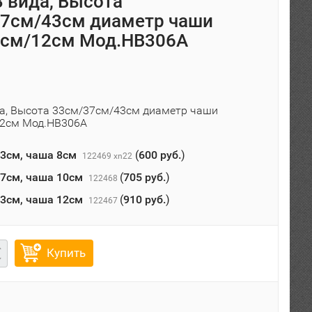
3 вида, Высота
7см/43см диаметр чаши
0см/12см Мод.HB306A
да, Высота 33см/37см/43см диаметр чаши
12см Мод.HB306A
3см, чаша 8см
(
600 руб.
)
122469 xn22
7см, чаша 10см
(
705 руб.
)
122468
3см, чаша 12см
(
910 руб.
)
122467
Купить