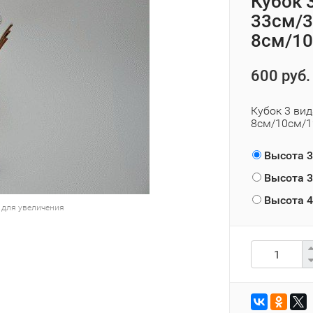
Кубoк 
33см/3
8см/1
600 руб.
Кубoк 3 ви
8см/10см/
Высота 3
Высота 3
Высота 4
 для увеличения