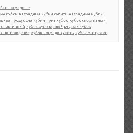
убки наградные
ые кубки
наградные кубки купить
наградные кубки
адная продукция кубки
приз кубок
кубок спортивный
к спортивный
кубок сувенирный
медаль кубок
ок награждение
кубок награда купить
кубок статуэтка