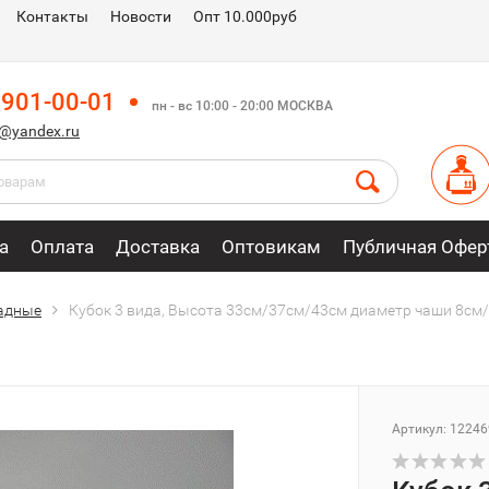
Контакты
Новости
Опт 10.000руб
 901-00-01
пн - вс 10:00 - 20:00 МОСКВА
m@yandex.ru
а
Оплата
Доставка
Оптовикам
Публичная Офер
адные
Кубoк 3 вида, Высота 33см/37см/43см диаметр чаши 8с
Артикул: 12246