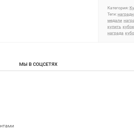
Категория:
К
Теги:
наградн
медали
нагр
купить
кубо
награда
куб
МЫ В СОЦСЕТЯХ
ентами