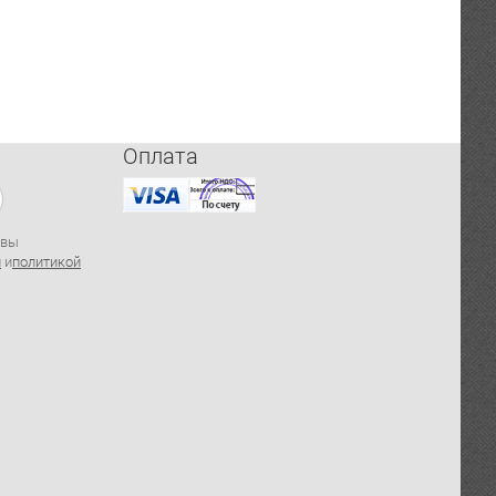
Оплата
 вы
й
и
политикой