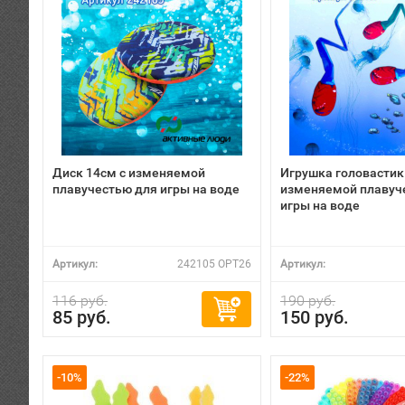
Диск 14см с изменяемой
Игрушка головастик 
плавучестью для игры на воде
изменяемой плавуч
игры на воде
Артикул:
242105 OPT26
Артикул:
116 руб.
190 руб.
85 руб.
150 руб.
-10%
-22%