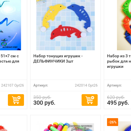
51×7 см с
Набор тонущих игрушек -
Набор из 3 
естью для
ДЕЛЬФИНЧИКИ 3шт
рыбок для 
игрушки
242107 Opt26
Артикул:
242014 Opt26
Артикул:
350 руб.
620 руб.
300 руб.
495 руб.
-26%