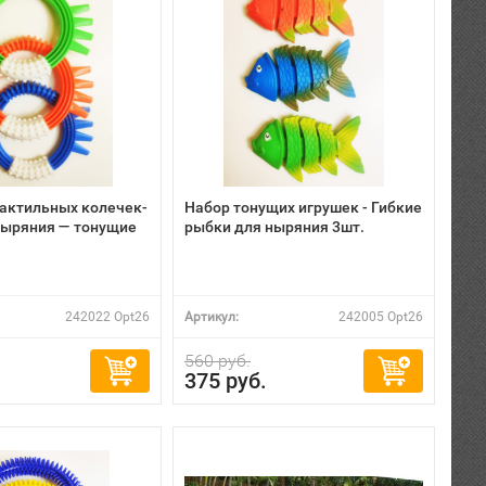
тактильных колечек-
Набор тонущих игрушек - Гибкие
ныряния — тонущие
рыбки для ныряния 3шт.
242022 Opt26
Артикул:
242005 Opt26
560 руб.
375 руб.