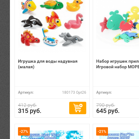
Игрушка для воды надувная
Набор игрушек прил
(малая)
Игровой набор МОР
Артикул:
180173 Opt26
Артикул:
412 руб.
790 руб.
315 руб.
645 руб.
-27%
-21%