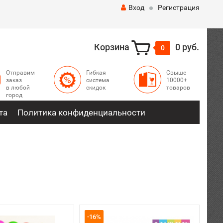
Вход
Регистрация
Корзина
0 руб.
0
Отправим
Гибкая
Свыше
заказ
система
10000+
в любой
скидок
товаров
город
та
Политика конфиденциальности
-16%