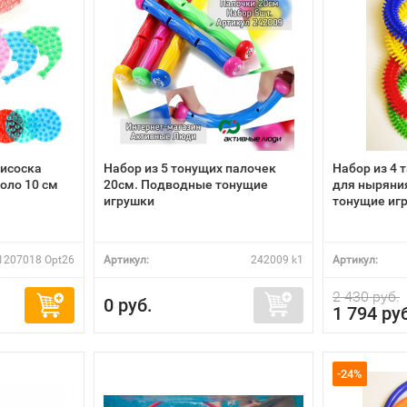
исоска
Набор из 5 тонущих палочек
Набор из 4 
оло 10 см
20см. Подводные тонущие
для ныряни
игрушки
тонущие иг
1207018 Opt26
Артикул:
242009 k1
Артикул:
2 430 руб.
0 руб.
1 794 ру
-24%