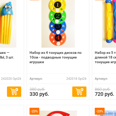
шек —
Набор из 4 тонущих дисков по
Набор из 5 
, 3 шт.
10см - подводные тонущие
длиной 18 
игрушки
тонущие иг
242020 Opt26
Артикул:
242018 Opt26
Артикул:
380 руб.
860 руб.
330 руб.
720 руб.
-23%
-23%