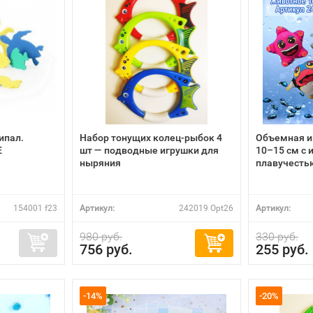
ипал.
Набор тонущих колец-рыбок 4
Объемная и
Е
шт — подводные игрушки для
10–15 см с
ныряния
плавучестью
154001 f23
Артикул:
242019 Opt26
Артикул:
980 руб.
330 руб.
756 руб.
255 руб.
-14%
-20%