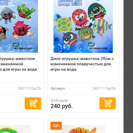
грушка-животное
Диск-игрушка-животное 20см с
 изменяемой
изменяемой плавучестью для
 для игры на воде
игры на воде
242112 Opt26
Артикул:
242111 Opt26
310 руб.
240 руб.
-33%