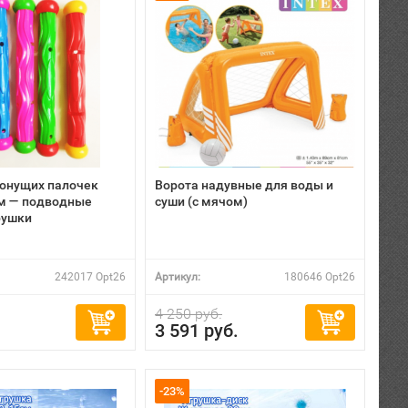
тонущих палочек
Ворота надувные для воды и
см — подводные
суши (с мячом)
рушки
242017 Opt26
Артикул:
180646 Opt26
4 250 руб.
3 591 руб.
-23%