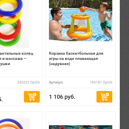
тактильных колец
Корзина баскетбольная для
я и массажа —
игры на воде плавающая
рушки
(надувная)
242023 Opt26
Артикул:
180181 Opt26
1 106 руб.
б.