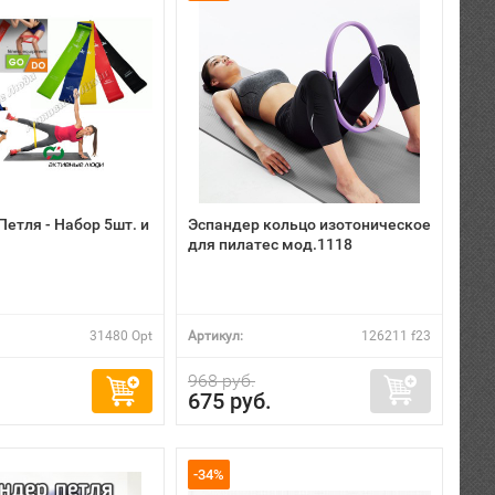
етля - Набор 5шт. и
Эспандер кольцо изотоническое
для пилатес мод.1118
31480 Opt
Артикул:
126211 f23
968 руб.
675 руб.
-34%