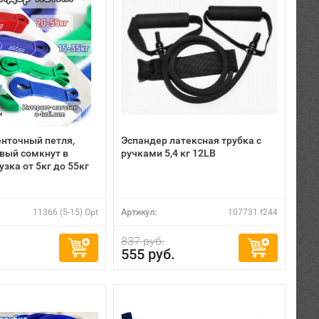
енточный петля,
Эспандер латексная трубка с
вый сомкнут в
ручками 5,4 кг 12LB
узка от 5кг до 55кг
11366 (5-15) Opt
Артикул:
107731 f244
837 руб.
555 руб.