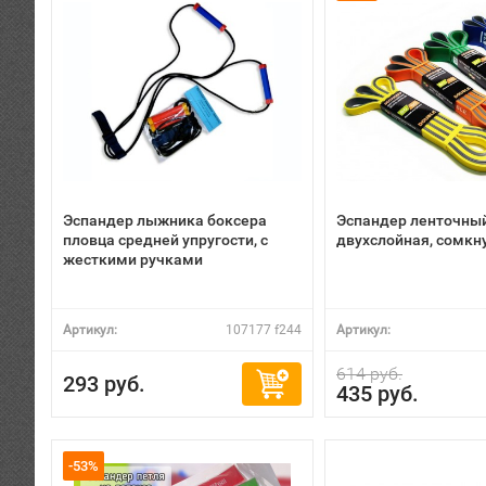
Эспандер лыжника боксера
Эспандер ленточный
пловца средней упругости, с
двухслойная, сомкну
жесткими ручками
Артикул:
107177 f244
Артикул:
614 руб.
293 руб.
435 руб.
-53%