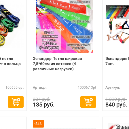
 петля
Эспандер Петля широкая
Эспандеры П
т в кольцо
7,5*60см из латекса (4
7шт.
различные нагрузки)
100655 opt
Артикул:
100067 Opt
Артикул:
224 руб.
1 390 руб.
135 руб.
840 руб.
-34%