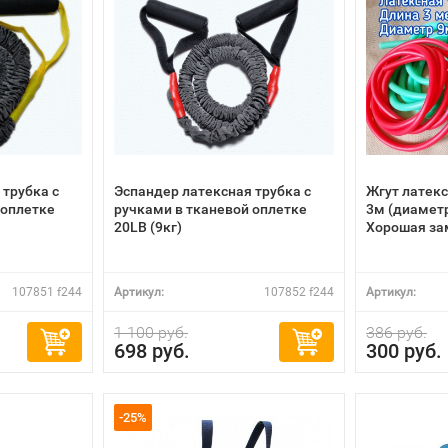
 трубка с
Эспандер латексная трубка с
Жгут латекс
 оплетке
ручками в тканевой оплетке
3м (диамет
20LB (9кг)
Хорошая за
107851 f244
Артикул:
107852 f244
Артикул:
1 100 руб.
386 руб.
698 руб.
300 руб.
-25%