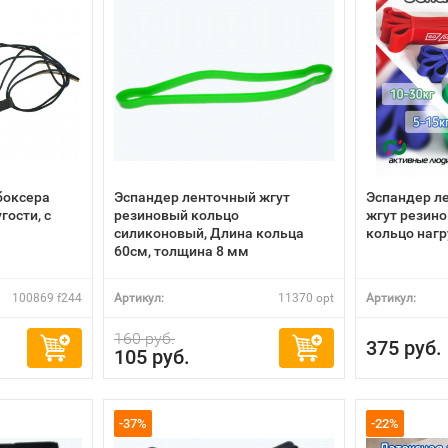
боксера
Эспандер ленточный жгут
Эспандер л
гости, с
резиновый кольцо
жгут резино
силиконовый, Длина кольца
кольцо нагр
60см, толщина 8 мм
100869 f244
Артикул:
11370 opt
Артикул:
160 руб.
375 руб.
105 руб.
-37%
-22%