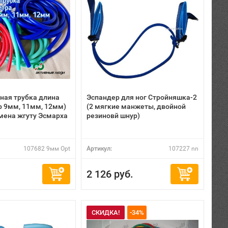
ная трубка длина
Эспандер для ног Стройняшка-2
р 9мм, 11мм, 12мм)
(2 мягкие манжеты, двойной
мена жгуту Эсмарха
резиновй шнур)
107682 9мм Opt
Артикул:
107227 nn
2 126 руб.
СКИДКА!
-34%