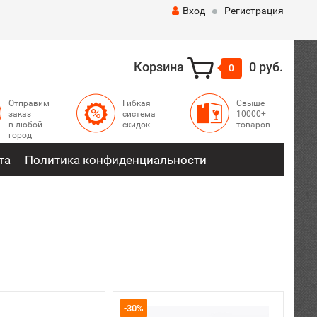
Вход
Регистрация
Корзина
0 руб.
0
Отправим
Гибкая
Свыше
заказ
система
10000+
в любой
скидок
товаров
город
та
Политика конфиденциальности
-30%