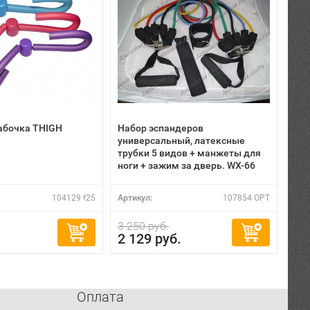
абочка THIGH
Набор эспандеров
универсальный, латексные
трубки 5 видов + манжеты для
ноги + зажим за дверь. WX-66
104129 f25
Артикул:
107854 OPT
3 250 руб.
2 129 руб.
Оплата