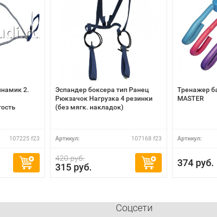
инамик 2.
Эспандер боксера тип Ранец
Тренажер б
Рюкзачок Нагрузка 4 резинки
MASTER
гость
(без мягк. накладок)
107225 f23
Артикул:
107168 f23
Артикул:
420 руб.
374 руб.
315 руб.
Соцсети