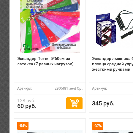
Эспандер Петля 5*60см из
Эспандер лыжника 
латекса (7 разных нагрузок)
пловца средней упру
жесткими ручками
Артикул:
29058(1 зел) Opt
Артикул:
128 руб.
345 руб.
60 руб.
-54%
-37%