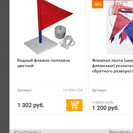
-33%
Водный флажок-поплавок
Флажная лента (шну
цветной
флажками) указате
обратного разворот
Артикул:
101006 F24
Артикул:
1 800 руб.
1 302 руб.
1 200 руб.
Контакты
Разделы