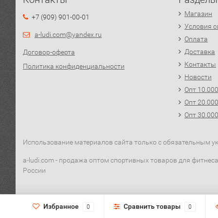
Магазин
+7 (909) 901-00-01
Условия с
a-ludi.com@yandex.ru
Оплата
Доставка
Договор-оферта
Контакты
Политика конфиденциальности
Новости
Опт 10.00
Опт 20.00
Опт 30.00
Использование материалов сайта только с обязательным ука
a-ludi.com - продажа оптом спортивных товаров для фитнеса,
России
Избранное
Сравнить товары
0
0