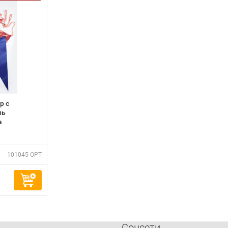
р с
ль
а
101045 OPT
Соцсети