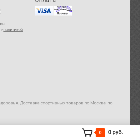
 вы
й
и
политикой
я здоровья. Доставка спортивных товаров по Москве, по
0 руб.
0