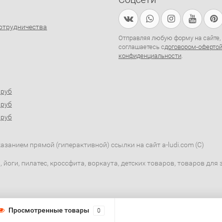
отрудничества
Отправляя любую форму на сайте,
соглашаетесь с
договором-оферто
конфиденциальности
.
0руб
0руб
0руб
занием прямой (гиперактивной) ссылки на сайт a-ludi.com (C)
 йоги, пилатес, кроссфита, воркаута, детских товаров, товаров дл
Просмотренные товары
0