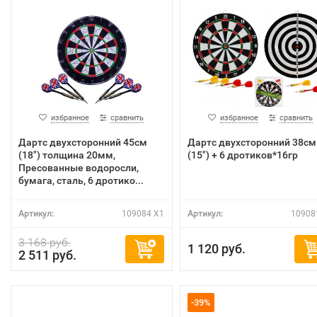
избранное
сравнить
избранное
сравнить
Дартс двухсторонний 45см
Дартс двухсторонний 38см
(18") толщина 20мм,
(15") + 6 дротиков*16гр
Пресованные водоросли,
бумага, сталь, 6 дротико...
Артикул:
109084 X1
Артикул:
10908
3 168 руб.
1 120 руб.
2 511 руб.
-39%