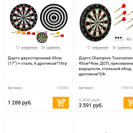
избранное
сравнить
избранное
сравнить
Дартс двухсторонний 43см
Дартс Champion Tournamen
(17") + сталь, 6 дротиков*16гр
45см*4см, ДСП, пресованн
водоросли, стальной обод, 
дротиков*24г
Артикул:
109080
Артикул:
109076
5 890 руб.
1 288 руб.
3 591 руб.