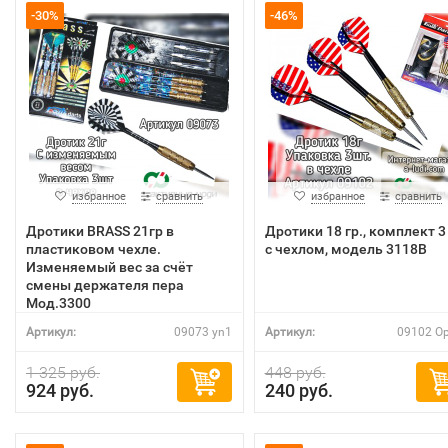
-30%
-46%
избранное
сравнить
избранное
сравнить
Дротики BRASS 21гр в
Дротики 18 гр., комплект 3
пластиковом чехле.
с чехлом, модель 3118В
Изменяемый вес за счёт
смены держателя пера
Мод.3300
Артикул:
09073 yn1
Артикул:
09102 Op
1 325 руб.
448 руб.
924 руб.
240 руб.