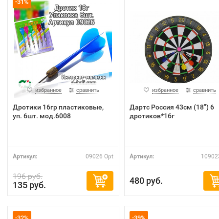
-31%
избранное
сравнить
избранное
сравнить
Дротики 16гр пластиковые,
Дартс Россия 43см (18") 6
уп. 6шт. мод.6008
дротиков*16г
Артикул:
09026 Opt
Артикул:
10902
196 руб.
480 руб.
135 руб.
-32%
-39%